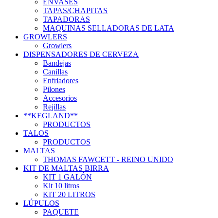
ENVASES
TAPAS/CHAPITAS
TAPADORAS
MAQUINAS SELLADORAS DE LATA
GROWLERS
Growlers
DISPENSADORES DE CERVEZA
Bandejas
Canillas
Enfriadores
Pilones
Accesorios
Rejillas
**KEGLAND**
PRODUCTOS
TALOS
PRODUCTOS
MALTAS
THOMAS FAWCETT - REINO UNIDO
KIT DE MALTAS BIRRA
KIT 1 GALÓN
Kit 10 litros
KIT 20 LITROS
LÚPULOS
PAQUETE