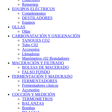
Repuestos
EQUIPOS ELÉCTRICOS
Complementos
DESTILADORES
Equipos
OLLAS
Ollas
CARBONATACIÓN Y OXIGENACIÓN
TANQUES CO2
Tubo C02
Accesorios
Llenadoras
Manómetros c02 Reguladores
MACERACIÓN Y FILTRADO
BOLSAS DE MACERADO
FALSO FONDO
FERMENTACIÓN Y MADURADO
FERMENTADORES
Fermentadores cónicos
Accesorios
COCCIÓN Y MEDICIÓN
TERMOMETROS
BALANZAS
Bombas