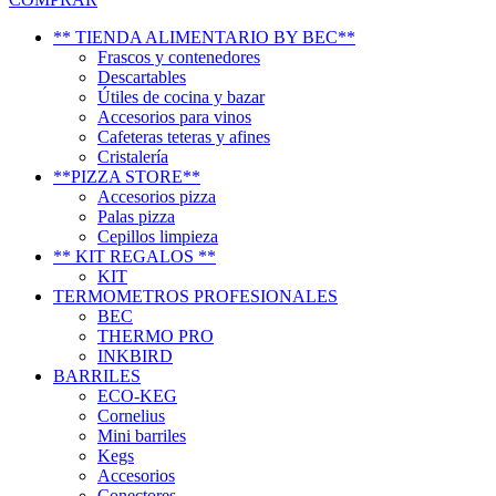
** TIENDA ALIMENTARIO BY BEC**
Frascos y contenedores
Descartables
Útiles de cocina y bazar
Accesorios para vinos
Cafeteras teteras y afines
Cristalería
**PIZZA STORE**
Accesorios pizza
Palas pizza
Cepillos limpieza
** KIT REGALOS **
KIT
TERMOMETROS PROFESIONALES
BEC
THERMO PRO
INKBIRD
BARRILES
ECO-KEG
Cornelius
Mini barriles
Kegs
Accesorios
Conectores