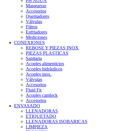
PH AGUA
Mangueras
Accesorios
Quemadores
Válvulas
Filtros
Enfriadores
Mediciones
CONEXIONES
REBOSE Y PIEZAS INOX
PIEZAS PLASTICAS
Sanitaria
Acoples alimenticios
Acoples hidráulicos
Acoples inox.
Válvulas
Accesorios
Fluid Fit
Acoples camlock
Accesorios
ENVASADO
LLENADORAS
ETIQUETADO
LLENADORAS ISOBARICAS
LIMPIEZA