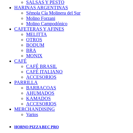
SALSAS Y PESTO
HARINAS ARGENTINAS
Sémola Cía Molinera del Sur
Molino Forzani
Molino Campodónico
CAFETERAS Y AFINES
MELITTA
OTROS
BODUM
BRA
MONIX
CAFÉ
CAFÉ BRASIL
CAFÉ ITALIANO
ACCESORIOS
PARRILLA
BARBACOAS
AHUMADOS
KAMADOS
ACCESORIOS
MERCHANDISING
Varios
HORNO PIZZA BEC PRO