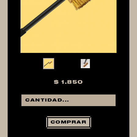
MACERACIÓN Y FILTRADO
FERMENTACIÓN Y MADURADO
COCCIÓN Y MEDICIÓN
CONEXIONES
ENVASADO
GROWLERS
DISPENSADORES DE CERVEZA
**KEGLAND**
$ 1.850
TALOS
MALTAS
KIT DE MALTAS BIRRA
LÚPULOS
COMPRAR
LEVADURAS
PRODUCTOS QUIMICOS Y ESPECIAS