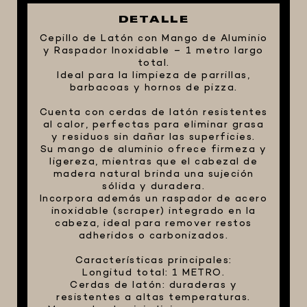
FIVE STAR U.S.A
DETALLE
Cepillo de Latón con Mango de Aluminio
HORNOS PORTÁTILES PIZZA
y Raspador Inoxidable – 1 metro largo
NAPOLETANA
total.
Ideal para la limpieza de parrillas,
MASA MADRE
barbacoas y hornos de pizza.
HARINAS ITALIANAS
Cuenta con cerdas de latón resistentes
HARINAS ARGENTINAS
al calor, perfectas para eliminar grasa
y residuos sin dañar las superficies.
CAFETERAS Y AFINES
Su mango de aluminio ofrece firmeza y
ligereza, mientras que el cabezal de
CAFÉ
madera natural brinda una sujeción
PARRILLA
sólida y duradera.
Incorpora además un raspador de acero
MERCHANDISING
inoxidable (scraper) integrado en la
cabeza, ideal para remover restos
adheridos o carbonizados.
Características principales:
Longitud total: 1 METRO.
Cerdas de latón: duraderas y
resistentes a altas temperaturas.