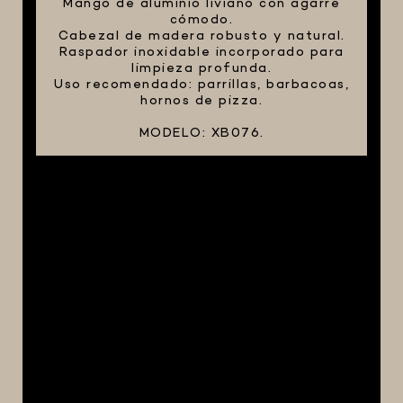
Mango de aluminio liviano con agarre
cómodo.
Cabezal de madera robusto y natural.
Raspador inoxidable incorporado para
limpieza profunda.
Uso recomendado: parrillas, barbacoas,
hornos de pizza.
MODELO: XB076.