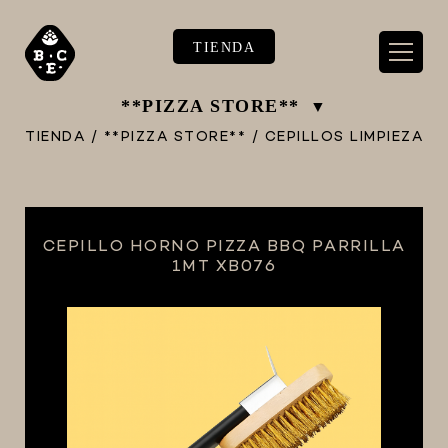
TIENDA
**PIZZA STORE**
TIENDA
/
**PIZZA STORE**
/
CEPILLOS LIMPIEZA
** TIENDA ALIMENTARIO BY BEC**
CEPILLO HORNO PIZZA BBQ PARRILLA
**PIZZA STORE**
1MT XB076
** KIT REGALOS **
TERMOMETROS PROFESIONALES
BARRILES
EQUIPOS ELÉCTRICOS
OLLAS
CARBONATACIÓN Y OXIGENACIÓN