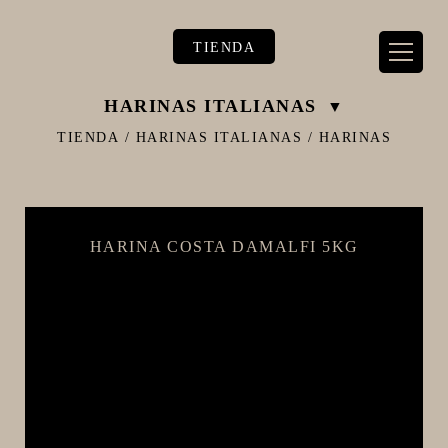
TIENDA
HARINAS ITALIANAS
TIENDA
/
HARINAS ITALIANAS
/
HARINAS
** TIENDA ALIMENTARIO BY BEC**
HARINA COSTA DAMALFI 5KG
**PIZZA STORE**
** KIT REGALOS **
TERMOMETROS PROFESIONALES
BARRILES
EQUIPOS ELÉCTRICOS
OLLAS
CARBONATACIÓN Y OXIGENACIÓN