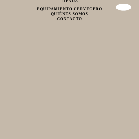
TIENDA
EQUIPAMIENTO CERVECERO
QUIÉNES SOMOS
CONTACTO
Whatsapp
Facebook
Instagram
TIENDA
hola@birraencasa.com
MI CARRO
Guaná 2046
CP 11200
Montevideo, Uruguay
EQUIPAMIENTO CERVECERO