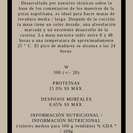
Desarrollado por nuestros técnicos sobre la
FIVE STAR U.S.A
base de los comentarios de los maestros de la
pizza napolitana, es ideal para hacer masas de
HORNOS PORTÁTILES PIZZA NAPOLETANA
levadura media / larga. Después de la cocción
la masa tiene un color dorado, una alveolación
MASA MADRE
marcada y un excelente desarrollo de la
cornisa. La masa necesita subir entre 8 y 48
HARINAS ITALIANAS
horas a una temperatura de aproximadamente
25 ° C. El pico de madurez se alcanza a las 24
HARINAS ARGENTINAS
horas.
CAFETERAS Y AFINES
CAFÉ
W
300 (+/- 20)
PARRILLA
PROTEÍNAS
MERCHANDISING
15.0% SS MÁX.
DESPOJOS MORTALES
0,65% SS MÁX.
INFORMACIÓN NUTRICIONAL /
INFORMACIÓN NUTRICIONAL
(valores medios para 100 g vendidos) % GDA *
/ 100g