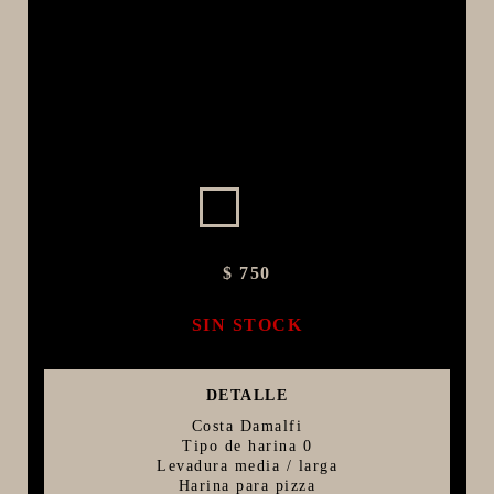
MACERACIÓN Y FILTRADO
FERMENTACIÓN Y MADURADO
COCCIÓN Y MEDICIÓN
CONEXIONES
ENVASADO
GROWLERS
DISPENSADORES DE CERVEZA
$ 750
**KEGLAND**
TALOS
SIN STOCK
MALTAS
KIT DE MALTAS BIRRA
DETALLE
LÚPULOS
Costa Damalfi
Tipo de harina 0
LEVADURAS
Levadura media / larga
Harina para pizza
PRODUCTOS QUIMICOS Y ESPECIAS