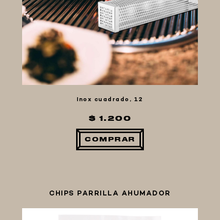
MACERACIÓN Y FILTRADO
FERMENTACIÓN Y MADURADO
COCCIÓN Y MEDICIÓN
CONEXIONES
ENVASADO
GROWLERS
Inox cuadrado, 12
DISPENSADORES DE CERVEZA
$ 1.200
**KEGLAND**
TALOS
COMPRAR
MALTAS
KIT DE MALTAS BIRRA
LÚPULOS
CHIPS PARRILLA AHUMADOR
LEVADURAS
PRODUCTOS QUIMICOS Y ESPECIAS