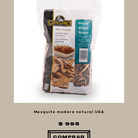
FIVE STAR U.S.A
HORNOS PORTÁTILES PIZZA
NAPOLETANA
MASA MADRE
HARINAS ITALIANAS
HARINAS ARGENTINAS
CAFETERAS Y AFINES
CAFÉ
PARRILLA
BARBACOAS
AHUMADOS
KAMADOS
ACCESORIOS
Mesquite madera natural USA
MERCHANDISING
$ 995
COMPRAR