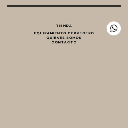
TIENDA
EQUIPAMIENTO CERVECERO
QUIÉNES SOMOS
CONTACTO
Whatsapp
Facebook
Instagram
TIENDA
hola@birraencasa.com
MI CARRO
Guaná 2046
CP 11200
Montevideo, Uruguay