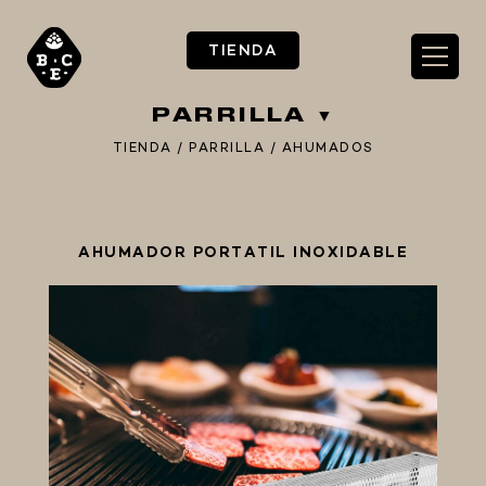
TIENDA
PARRILLA
TIENDA
/
PARRILLA
/
AHUMADOS
** TIENDA ALIMENTARIO BY BEC**
AHUMADOR PORTATIL INOXIDABLE
**PIZZA STORE**
** KIT REGALOS **
TERMOMETROS PROFESIONALES
BARRILES
EQUIPOS ELÉCTRICOS
OLLAS
CARBONATACIÓN Y OXIGENACIÓN