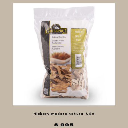
Hickory madera natural USA
$ 995