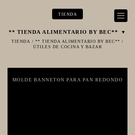
TIENDA
** TIENDA ALIMENTARIO BY BEC**
TIENDA
/
** TIENDA ALIMENTARIO BY BEC**
/
ÚTILES DE COCINA Y BAZAR
** TIENDA ALIMENTARIO BY BEC**
**PIZZA STORE**
MOLDE BANNETON PARA PAN REDONDO
** KIT REGALOS **
TERMOMETROS PROFESIONALES
BARRILES
EQUIPOS ELÉCTRICOS
OLLAS
CARBONATACIÓN Y OXIGENACIÓN