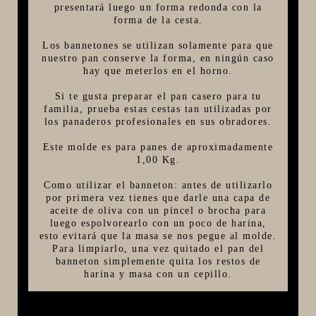
presentará luego un forma redonda con la
FIVE STAR U.S.A
forma de la cesta.
HORNOS PORTÁTILES PIZZA NAPOLETANA
Los bannetones se utilizan solamente para que
nuestro pan conserve la forma, en ningún caso
MASA MADRE
hay que meterlos en el horno.
HARINAS ITALIANAS
Si te gusta preparar el pan casero para tu
familia, prueba estas cestas tan utilizadas por
HARINAS ARGENTINAS
los panaderos profesionales en sus obradores.
CAFETERAS Y AFINES
Este molde es para panes de aproximadamente
CAFÉ
1,00 Kg.
PARRILLA
Como utilizar el banneton: antes de utilizarlo
por primera vez tienes que darle una capa de
MERCHANDISING
aceite de oliva con un pincel o brocha para
luego espolvorearlo con un poco de harina,
esto evitará que la masa se nos pegue al molde.
Para limpiarlo, una vez quitado el pan del
banneton simplemente quita los restos de
harina y masa con un cepillo.