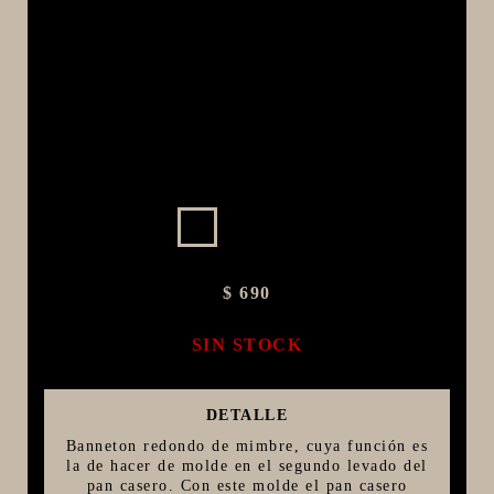
MACERACIÓN Y FILTRADO
FERMENTACIÓN Y MADURADO
COCCIÓN Y MEDICIÓN
CONEXIONES
ENVASADO
GROWLERS
DISPENSADORES DE CERVEZA
**KEGLAND**
$ 690
TALOS
SIN STOCK
MALTAS
KIT DE MALTAS BIRRA
DETALLE
LÚPULOS
Banneton redondo de mimbre, cuya función es
LEVADURAS
la de hacer de molde en el segundo levado del
pan casero. Con este molde el pan casero
PRODUCTOS QUIMICOS Y ESPECIAS