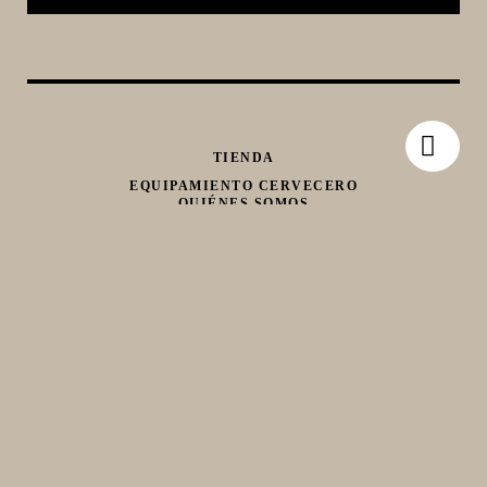
TIENDA
EQUIPAMIENTO CERVECERO
QUIÉNES SOMOS
CONTACTO
Whatsapp
Facebook
Instagram
TIENDA
MI CARRO
hola@birraencasa.com