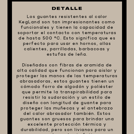
FIVE STAR U.S.A
DETALLE
Los guantes resistentes al calor
HORNOS PORTÁTILES PIZZA
KegLand son tan impresionantes como
NAPOLETANA
funcionales y tienen la capacidad de
soportar el contacto con temperaturas
MASA MADRE
de hasta 500 °C. Esto significa que es
HARINAS ITALIANAS
perfecto para usar en hornos, ollas
calientes, parrilladas, barbacoas y
HARINAS ARGENTINAS
estufas de leña.
CAFETERAS Y AFINES
Diseñados con fibras de aramida de
alta calidad que funcionan para aislar y
CAFÉ
proteger las manos de las temperaturas
PARRILLA
abrasadoras, estos guantes tienen un
cómodo forro de algodón y poliéster
MERCHANDISING
que permite la transpirabilidad para
resistir la sudoración y un estilo de
diseño con longitud de guante para
proteger las muñecas y el antebrazo
del calor abrasador también. Estos
guantes son gruesos para brindar una
excelente protección térmica y
durabilidad, pero son livianos para un