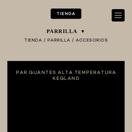
TIENDA
PARRILLA
TIENDA
/
PARRILLA
/
ACCESORIOS
** TIENDA ALIMENTARIO BY BEC**
PAR GUANTES ALTA TEMPERATURA
**PIZZA STORE**
KEGLAND
** KIT REGALOS **
TERMOMETROS PROFESIONALES
BARRILES
EQUIPOS ELÉCTRICOS
OLLAS
CARBONATACIÓN Y OXIGENACIÓN