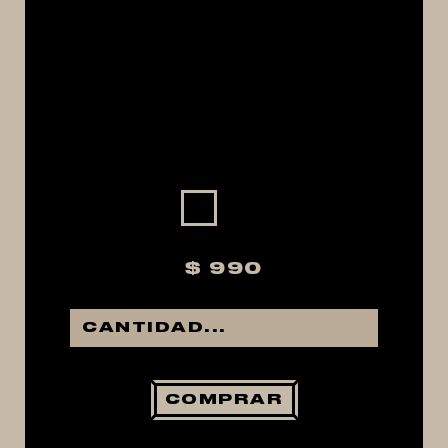
MACERACIÓN Y FILTRADO
FERMENTACIÓN Y MADURADO
COCCIÓN Y MEDICIÓN
CONEXIONES
ENVASADO
GROWLERS
DISPENSADORES DE CERVEZA
**KEGLAND**
$ 990
TALOS
MALTAS
KIT DE MALTAS BIRRA
LÚPULOS
COMPRAR
LEVADURAS
PRODUCTOS QUIMICOS Y ESPECIAS