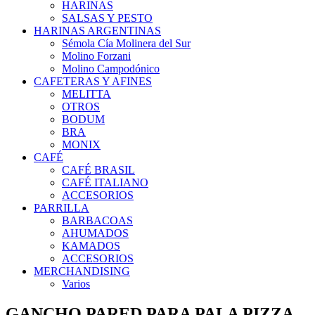
HARINAS
SALSAS Y PESTO
HARINAS ARGENTINAS
Sémola Cía Molinera del Sur
Molino Forzani
Molino Campodónico
CAFETERAS Y AFINES
MELITTA
OTROS
BODUM
BRA
MONIX
CAFÉ
CAFÉ BRASIL
CAFÉ ITALIANO
ACCESORIOS
PARRILLA
BARBACOAS
AHUMADOS
KAMADOS
ACCESORIOS
MERCHANDISING
Varios
GANCHO PARED PARA PALA PIZZA