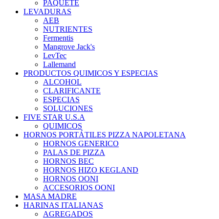
PAQUETE
LEVADURAS
AEB
NUTRIENTES
Fermentis
Mangrove Jack's
LevTec
Lallemand
PRODUCTOS QUIMICOS Y ESPECIAS
ALCOHOL
CLARIFICANTE
ESPECIAS
SOLUCIONES
FIVE STAR U.S.A
QUIMICOS
HORNOS PORTÁTILES PIZZA NAPOLETANA
HORNOS GENERICO
PALAS DE PIZZA
HORNOS BEC
HORNOS HIZO KEGLAND
HORNOS OONI
ACCESORIOS OONI
MASA MADRE
HARINAS ITALIANAS
AGREGADOS