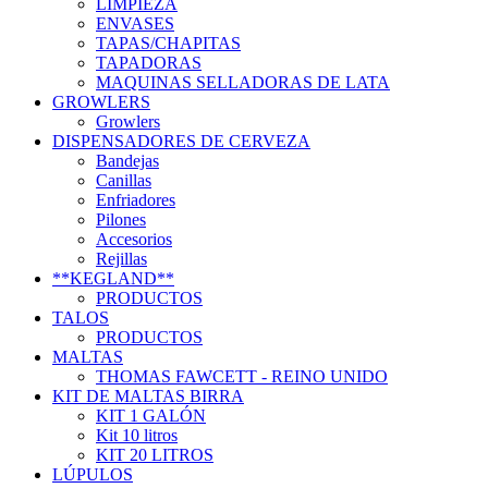
LIMPIEZA
ENVASES
TAPAS/CHAPITAS
TAPADORAS
MAQUINAS SELLADORAS DE LATA
GROWLERS
Growlers
DISPENSADORES DE CERVEZA
Bandejas
Canillas
Enfriadores
Pilones
Accesorios
Rejillas
**KEGLAND**
PRODUCTOS
TALOS
PRODUCTOS
MALTAS
THOMAS FAWCETT - REINO UNIDO
KIT DE MALTAS BIRRA
KIT 1 GALÓN
Kit 10 litros
KIT 20 LITROS
LÚPULOS