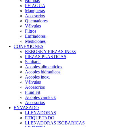
Bombas
PH AGUA
Mangueras
Accesorios
Quemadores
Válvulas
Filtros
Enfriadores
Mediciones
CONEXIONES
REBOSE Y PIEZAS INOX
PIEZAS PLASTICAS
Sanitaria
Acoples alimenticios
Acoples hidráulicos
Acoples inox.
Válvulas
Accesorios
Fluid Fit
Acoples camlock
Accesorios
ENVASADO
LLENADORAS
ETIQUETADO
LLENADORAS ISOBARICAS