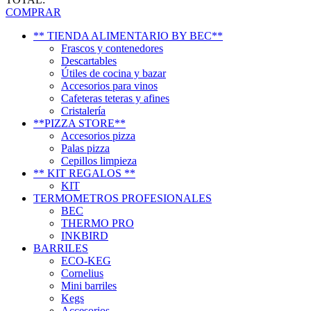
COMPRAR
** TIENDA ALIMENTARIO BY BEC**
Frascos y contenedores
Descartables
Útiles de cocina y bazar
Accesorios para vinos
Cafeteras teteras y afines
Cristalería
**PIZZA STORE**
Accesorios pizza
Palas pizza
Cepillos limpieza
** KIT REGALOS **
KIT
TERMOMETROS PROFESIONALES
BEC
THERMO PRO
INKBIRD
BARRILES
ECO-KEG
Cornelius
Mini barriles
Kegs
Accesorios