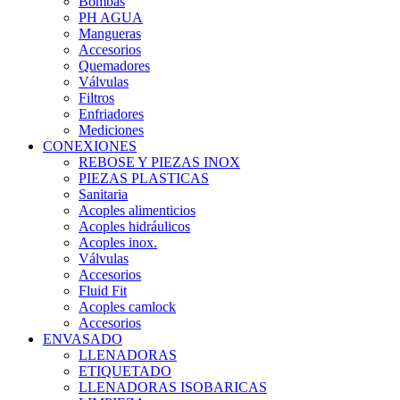
Bombas
PH AGUA
Mangueras
Accesorios
Quemadores
Válvulas
Filtros
Enfriadores
Mediciones
CONEXIONES
REBOSE Y PIEZAS INOX
PIEZAS PLASTICAS
Sanitaria
Acoples alimenticios
Acoples hidráulicos
Acoples inox.
Válvulas
Accesorios
Fluid Fit
Acoples camlock
Accesorios
ENVASADO
LLENADORAS
ETIQUETADO
LLENADORAS ISOBARICAS