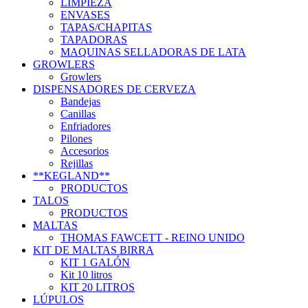
LIMPIEZA
ENVASES
TAPAS/CHAPITAS
TAPADORAS
MAQUINAS SELLADORAS DE LATA
GROWLERS
Growlers
DISPENSADORES DE CERVEZA
Bandejas
Canillas
Enfriadores
Pilones
Accesorios
Rejillas
**KEGLAND**
PRODUCTOS
TALOS
PRODUCTOS
MALTAS
THOMAS FAWCETT - REINO UNIDO
KIT DE MALTAS BIRRA
KIT 1 GALÓN
Kit 10 litros
KIT 20 LITROS
LÚPULOS