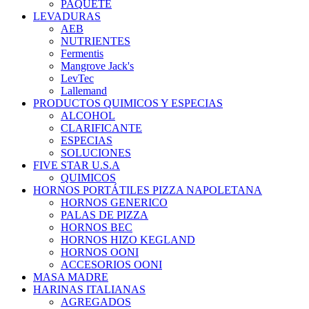
PAQUETE
LEVADURAS
AEB
NUTRIENTES
Fermentis
Mangrove Jack's
LevTec
Lallemand
PRODUCTOS QUIMICOS Y ESPECIAS
ALCOHOL
CLARIFICANTE
ESPECIAS
SOLUCIONES
FIVE STAR U.S.A
QUIMICOS
HORNOS PORTÁTILES PIZZA NAPOLETANA
HORNOS GENERICO
PALAS DE PIZZA
HORNOS BEC
HORNOS HIZO KEGLAND
HORNOS OONI
ACCESORIOS OONI
MASA MADRE
HARINAS ITALIANAS
AGREGADOS