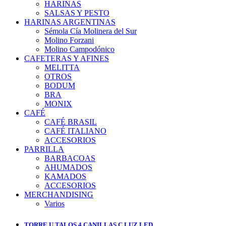
HARINAS
SALSAS Y PESTO
HARINAS ARGENTINAS
Sémola Cía Molinera del Sur
Molino Forzani
Molino Campodónico
CAFETERAS Y AFINES
MELITTA
OTROS
BODUM
BRA
MONIX
CAFÉ
CAFÉ BRASIL
CAFÉ ITALIANO
ACCESORIOS
PARRILLA
BARBACOAS
AHUMADOS
KAMADOS
ACCESORIOS
MERCHANDISING
Varios
TORRE U TALOS 4 CANILLAS C LUZ LED