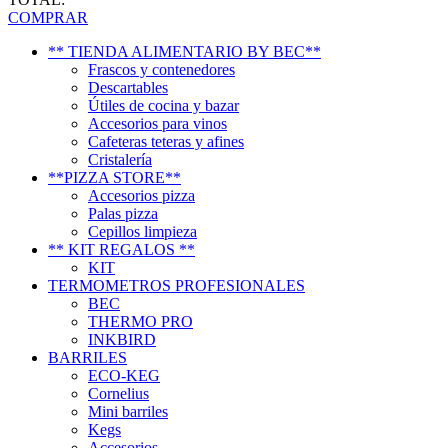
COMPRAR
** TIENDA ALIMENTARIO BY BEC**
Frascos y contenedores
Descartables
Útiles de cocina y bazar
Accesorios para vinos
Cafeteras teteras y afines
Cristalería
**PIZZA STORE**
Accesorios pizza
Palas pizza
Cepillos limpieza
** KIT REGALOS **
KIT
TERMOMETROS PROFESIONALES
BEC
THERMO PRO
INKBIRD
BARRILES
ECO-KEG
Cornelius
Mini barriles
Kegs
Accesorios