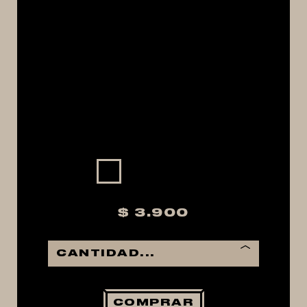
MACERACIÓN Y FILTRADO
FERMENTACIÓN Y MADURADO
COCCIÓN Y MEDICIÓN
CONEXIONES
ENVASADO
GROWLERS
DISPENSADORES DE CERVEZA
**KEGLAND**
TALOS
$ 3.900
MALTAS
KIT DE MALTAS BIRRA
LÚPULOS
LEVADURAS
COMPRAR
PRODUCTOS QUIMICOS Y ESPECIAS