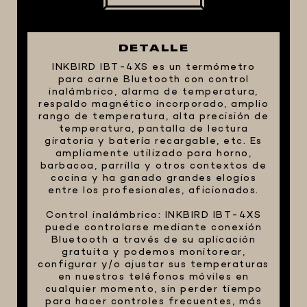
FIVE STAR U.S.A
HORNOS PORTÁTILES PIZZA
DETALLE
NAPOLETANA
INKBIRD IBT-4XS es ​​un termómetro
MASA MADRE
para carne Bluetooth con control
inalámbrico, alarma de temperatura,
HARINAS ITALIANAS
respaldo magnético incorporado, amplio
rango de temperatura, alta precisión de
HARINAS ARGENTINAS
temperatura, pantalla de lectura
giratoria y batería recargable, etc. Es
CAFETERAS Y AFINES
ampliamente utilizado para horno,
CAFÉ
barbacoa, parrilla y otros contextos de
cocina y ha ganado grandes elogios
PARRILLA
entre los profesionales, aficionados.
MERCHANDISING
Control inalámbrico: INKBIRD IBT-4XS
puede controlarse mediante conexión
Bluetooth a través de su aplicación
gratuita y podemos monitorear,
configurar y/o ajustar sus temperaturas
en nuestros teléfonos móviles en
cualquier momento, sin perder tiempo
para hacer controles frecuentes, más