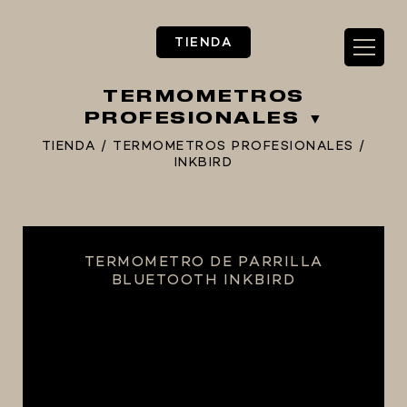
TIENDA
TERMOMETROS
PROFESIONALES
TIENDA
/
TERMOMETROS PROFESIONALES
/
INKBIRD
** TIENDA ALIMENTARIO BY BEC**
**PIZZA STORE**
** KIT REGALOS **
TERMOMETRO DE PARRILLA
BLUETOOTH INKBIRD
TERMOMETROS PROFESIONALES
BARRILES
EQUIPOS ELÉCTRICOS
OLLAS
CARBONATACIÓN Y OXIGENACIÓN