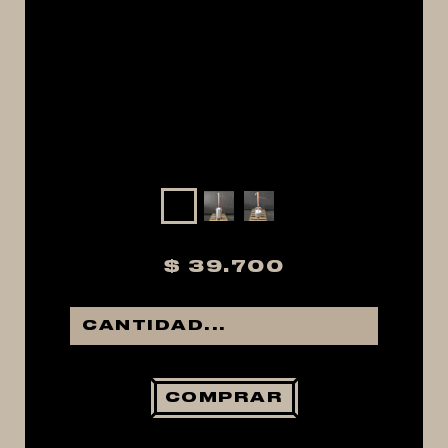
MACERACIÓN Y FILTRADO
FERMENTACIÓN Y MADURADO
COCCIÓN Y MEDICIÓN
CONEXIONES
ENVASADO
GROWLERS
DISPENSADORES DE CERVEZA
**KEGLAND**
$ 39.700
TALOS
MALTAS
KIT DE MALTAS BIRRA
LÚPULOS
COMPRAR
LEVADURAS
PRODUCTOS QUIMICOS Y ESPECIAS