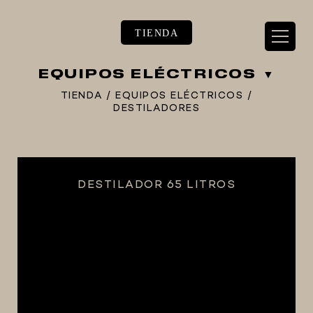
TIENDA
EQUIPOS ELÉCTRICOS
TIENDA
/
EQUIPOS ELÉCTRICOS
/
DESTILADORES
** TIENDA ALIMENTARIO BY BEC**
**PIZZA STORE**
DESTILADOR 65 LITROS
** KIT REGALOS **
TERMOMETROS PROFESIONALES
BARRILES
EQUIPOS ELÉCTRICOS
OLLAS
CARBONATACIÓN Y OXIGENACIÓN