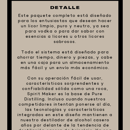
DETALLE
FIVE STAR U.S.A
Este paquete completo está diseñado
HORNOS PORTÁTILES PIZZA
para los entusiastas que desean hacer
NAPOLETANA
un licor limpio, puro y neutro, ya sea
para vodka o para dar sabor con
MASA MADRE
esencias a licores u otros licores
HARINAS ITALIANAS
sabrosos.
HARINAS ARGENTINAS
Todo el sistema está diseñado para
ahorrar tiempo, dinero y piezas, y cabe
CAFETERAS Y AFINES
en una caja para un almacenamiento
más fácil y un envío más económico.
CAFÉ
Con su operación fácil de usar,
PARRILLA
características sorprendentes y
MERCHANDISING
confiabilidad sólida como una roca,
Spirit Maker es la base de Pure
Distilling. Incluso cuando nuestros
competidores intentan ponerse al día,
las tecnologías y características
integradas en este diseño mantienen a
nuestro destilador de alcohol casero
años por delante de la tendencia de