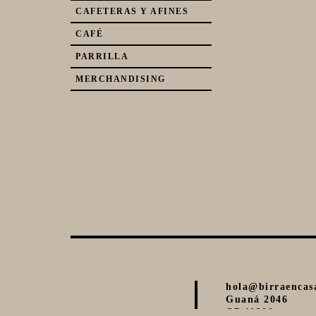
CAFETERAS Y AFINES
CAFÉ
PARRILLA
MERCHANDISING
hola@birraencas
Guaná 2046
CP 11200