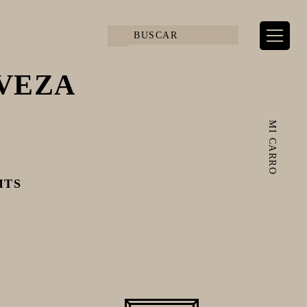
VEZA
S
MI CARRO
MTS
TOTAL: