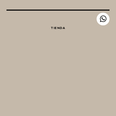
TIENDA
EQUIPAMIENTO CERVECERO
QUIÉNES SOMOS
CONTACTO
Whatsapp
Facebook
Instagram
TIENDA
MI CARRO
hola@birraencasa.com
Guaná 2046
CP 11200