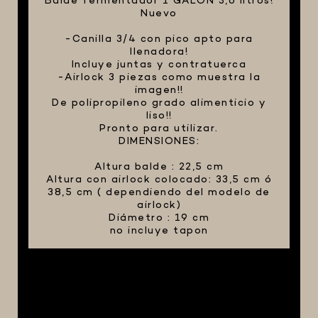
Balde fermentador 1 GALÓN 3,6 litros!
Nuevo
FIVE STAR U.S.A
-Canilla 3/4 con pico apto para
HORNOS PORTÁTILES PIZZA
llenadora!
NAPOLETANA
Incluye juntas y contratuerca
-Airlock 3 piezas como muestra la
MASA MADRE
imagen!!
HARINAS ITALIANAS
De polipropileno grado alimenticio y
liso!!
HARINAS ARGENTINAS
Pronto para utilizar.
DIMENSIONES:
CAFETERAS Y AFINES
Altura balde : 22,5 cm
CAFÉ
Altura con airlock colocado: 33,5 cm ó
PARRILLA
38,5 cm ( dependiendo del modelo de
airlock)
MERCHANDISING
Diámetro : 19 cm
no incluye tapon