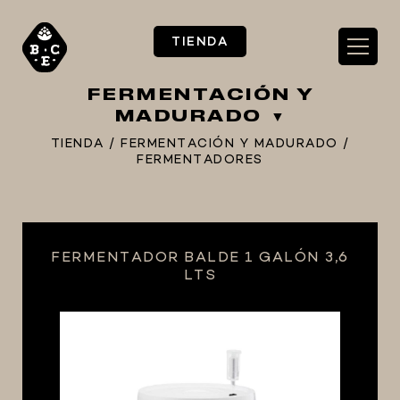
TIENDA
FERMENTACIÓN Y
MADURADO
TIENDA
/
FERMENTACIÓN Y MADURADO
/
FERMENTADORES
** TIENDA ALIMENTARIO BY BEC**
**PIZZA STORE**
** KIT REGALOS **
FERMENTADOR BALDE 1 GALÓN 3,6
LTS
TERMOMETROS PROFESIONALES
BARRILES
EQUIPOS ELÉCTRICOS
OLLAS
CARBONATACIÓN Y OXIGENACIÓN