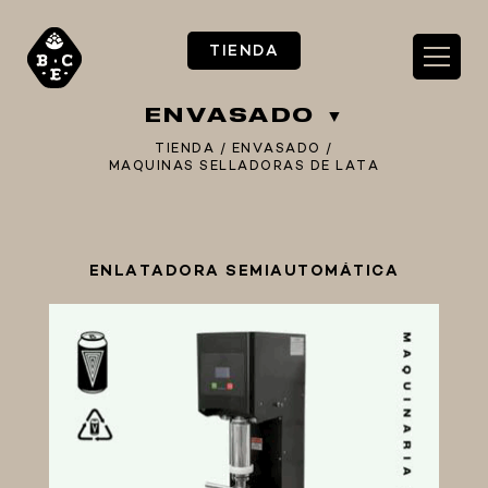
TIENDA
ENVASADO
TIENDA
/
ENVASADO
/
MAQUINAS SELLADORAS DE LATA
** TIENDA ALIMENTARIO BY BEC**
ENLATADORA SEMIAUTOMÁTICA
**PIZZA STORE**
** KIT REGALOS **
TERMOMETROS PROFESIONALES
BARRILES
EQUIPOS ELÉCTRICOS
OLLAS
CARBONATACIÓN Y OXIGENACIÓN