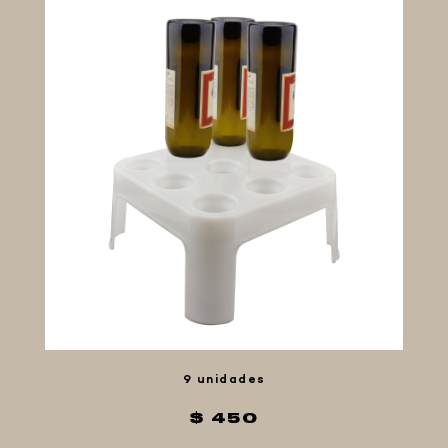
MALTAS
KIT DE MALTAS BIRRA
LÚPULOS
LEVADURAS
PRODUCTOS QUIMICOS Y ESPECIAS
FIVE STAR U.S.A
HORNOS PORTÁTILES PIZZA
NAPOLETANA
MASA MADRE
HARINAS ITALIANAS
HARINAS ARGENTINAS
CAFETERAS Y AFINES
9 unidades
CAFÉ
PARRILLA
$ 450