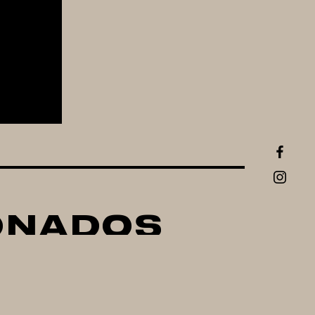
ONADOS
car
Equipo Para Fabricar