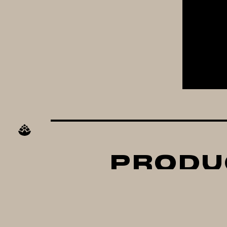
PRODU
Chaqueta para olla
Eq