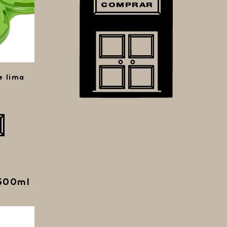
COMPRAR
e lima
500ml