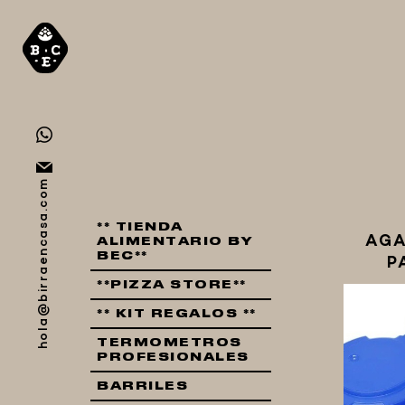
hola@birraencasa.com
** TIENDA
AGA
ALIMENTARIO BY
BEC**
P
**PIZZA STORE**
** KIT REGALOS **
TERMOMETROS
PROFESIONALES
BARRILES