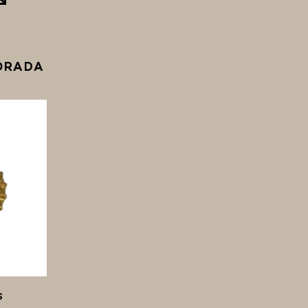
ORADA
S