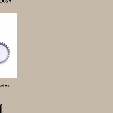
EASY
dades