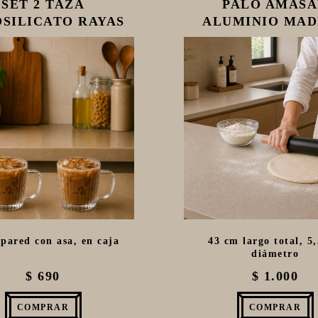
SET 2 TAZA
PALO AMAS
SILICATO RAYAS
ALUMINIO MA
350ML
43CM
pared con asa, en caja
43 cm largo total, 5
diámetro
$ 690
$ 1.000
COMPRAR
COMPRAR