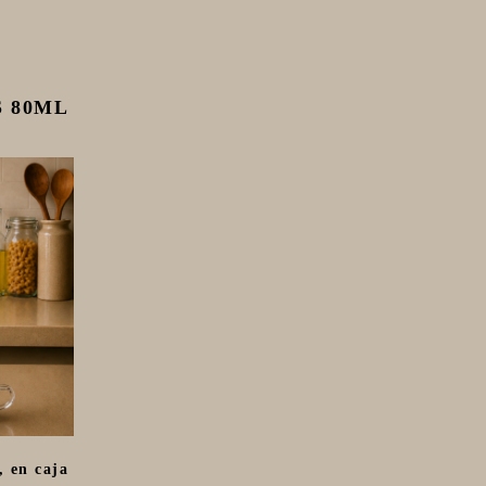
S 80ML
, en caja