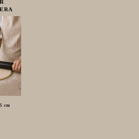
AR
DERA
,5 cm