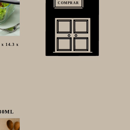
COMPRAR
 x 14.3 x
80ML