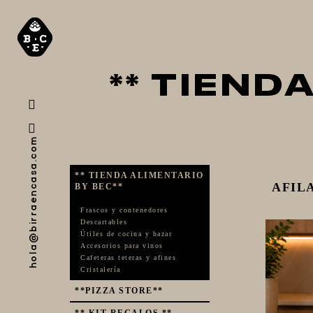
** TIEND
hola@birraencasa.com
** TIENDA ALIMENTARIO
AFIL
BY BEC**
Frascos y contenedores
Descartables
Útiles de cocina y bazar
Accesorios para vinos
Cafeteras teteras y afines
Cristalería
**PIZZA STORE**