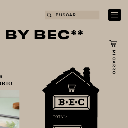
 BY BEC**
MI CARRO
R
DRIO
TOTAL: