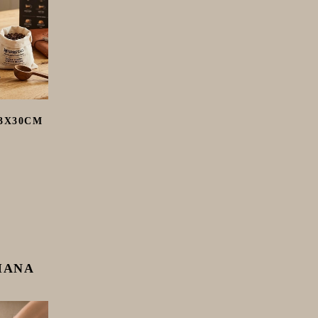
13X30CM
IANA