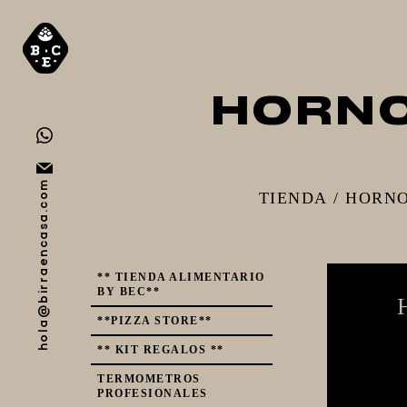
HORNO
hola@birraencasa.com
TIENDA
/
HORNO
** TIENDA ALIMENTARIO
BY BEC**
**PIZZA STORE**
** KIT REGALOS **
TERMOMETROS
PROFESIONALES