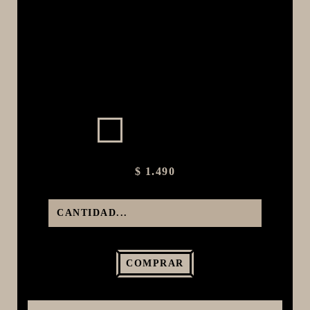
MACERACIÓN Y FILTRADO
FERMENTACIÓN Y MADURADO
COCCIÓN Y MEDICIÓN
CONEXIONES
ENVASADO
GROWLERS
DISPENSADORES DE CERVEZA
$ 1.490
**KEGLAND**
TALOS
MALTAS
KIT DE MALTAS BIRRA
LÚPULOS
COMPRAR
LEVADURAS
PRODUCTOS QUIMICOS Y ESPECIAS