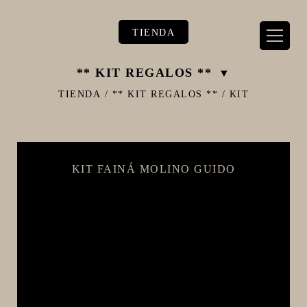
TIENDA
** KIT REGALOS **
TIENDA
/
** KIT REGALOS **
/
KIT
** TIENDA ALIMENTARIO BY BEC**
KIT FAINÁ MOLINO GUIDO
**PIZZA STORE**
** KIT REGALOS **
TERMOMETROS PROFESIONALES
BARRILES
EQUIPOS ELÉCTRICOS
OLLAS
CARBONATACIÓN Y OXIGENACIÓN