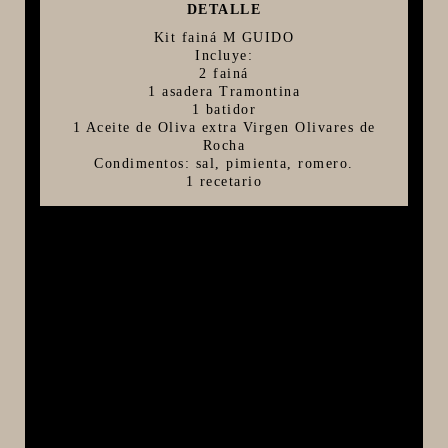
DETALLE
FIVE STAR U.S.A
Kit fainá M GUIDO
Incluye:
HORNOS PORTÁTILES PIZZA NAPOLETANA
2 fainá
1 asadera Tramontina
MASA MADRE
1 batidor
HARINAS ITALIANAS
1 Aceite de Oliva extra Virgen Olivares de
Rocha
HARINAS ARGENTINAS
Condimentos: sal, pimienta, romero.
1 recetario
CAFETERAS Y AFINES
CAFÉ
PARRILLA
MERCHANDISING