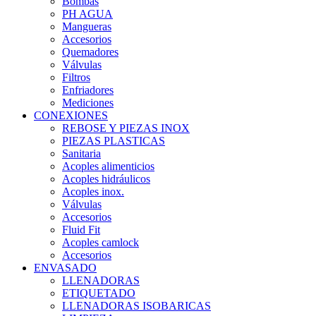
Bombas
PH AGUA
Mangueras
Accesorios
Quemadores
Válvulas
Filtros
Enfriadores
Mediciones
CONEXIONES
REBOSE Y PIEZAS INOX
PIEZAS PLASTICAS
Sanitaria
Acoples alimenticios
Acoples hidráulicos
Acoples inox.
Válvulas
Accesorios
Fluid Fit
Acoples camlock
Accesorios
ENVASADO
LLENADORAS
ETIQUETADO
LLENADORAS ISOBARICAS