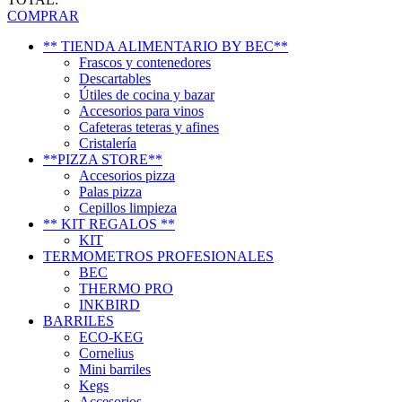
COMPRAR
** TIENDA ALIMENTARIO BY BEC**
Frascos y contenedores
Descartables
Útiles de cocina y bazar
Accesorios para vinos
Cafeteras teteras y afines
Cristalería
**PIZZA STORE**
Accesorios pizza
Palas pizza
Cepillos limpieza
** KIT REGALOS **
KIT
TERMOMETROS PROFESIONALES
BEC
THERMO PRO
INKBIRD
BARRILES
ECO-KEG
Cornelius
Mini barriles
Kegs
Accesorios