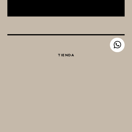
TIENDA
EQUIPAMIENTO CERVECERO
QUIÉNES SOMOS
CONTACTO
Whatsapp
Facebook
Instagram
TIENDA