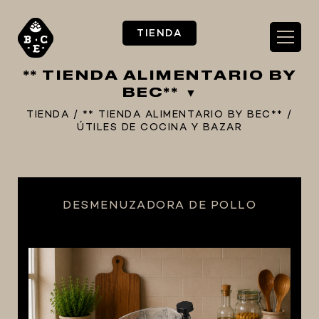
TIENDA
** TIENDA ALIMENTARIO BY
BEC**
TIENDA
/
** TIENDA ALIMENTARIO BY BEC**
/
ÚTILES DE COCINA Y BAZAR
** TIENDA ALIMENTARIO BY BEC**
**PIZZA STORE**
** KIT REGALOS **
DESMENUZADORA DE POLLO
TERMOMETROS PROFESIONALES
BARRILES
EQUIPOS ELÉCTRICOS
OLLAS
CARBONATACIÓN Y OXIGENACIÓN