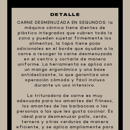
FIVE STAR U.S.A
DETALLE
HORNOS PORTÁTILES PIZZA
CARNE DESMENUZADA EN SEGUNDOS: la
NAPOLETANA
máquina cárnica tiene dientes de
MASA MADRE
plástico integrados que cubren toda la
zona y pueden sujetar firmemente los
HARINAS ITALIANAS
alimentos, la tapa tiene púas
adicionales en el borde que ayudan a la
HARINAS ARGENTINAS
carne a recoger la carne desmenuzada
en el centro y cortarla de manera
CAFETERAS Y AFINES
uniforme. La herramienta se aplica con
CAFÉ
un mango ergonómico y una base
antideslizante, lo que garantiza una
PARRILLA
operación cómoda y fácil incluso
durante un uso intensivo.
MERCHANDISING
La trituradora de carne es muy
adecuada para los amantes del fitness,
los amantes de las barbacoas o las
personas a las que les gusta cocinar. Es
ideal para desmenuzar pollo, cerdo,
ternera y otras verduras de manera
eficiente, y se aplica ampliamente para