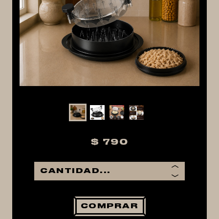
MACERACIÓN Y FILTRADO
FERMENTACIÓN Y MADURADO
COCCIÓN Y MEDICIÓN
CONEXIONES
ENVASADO
GROWLERS
DISPENSADORES DE CERVEZA
**KEGLAND**
TALOS
$ 790
MALTAS
KIT DE MALTAS BIRRA
LÚPULOS
LEVADURAS
COMPRAR
PRODUCTOS QUIMICOS Y ESPECIAS