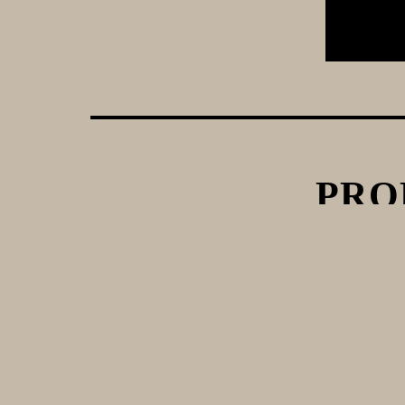
PRO
Kit Dispensador De
B
Growler