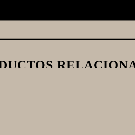
DUCTOS RELACION
REWZILLA 65L -
DIGIBOIL KEGLA
GEN 3.1.1
35 LTS