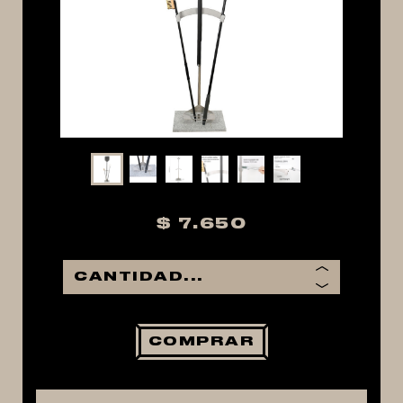
MACERACIÓN Y FILTRADO
FERMENTACIÓN Y MADURADO
COCCIÓN Y MEDICIÓN
CONEXIONES
ENVASADO
GROWLERS
DISPENSADORES DE CERVEZA
$ 7.650
**KEGLAND**
TALOS
MALTAS
KIT DE MALTAS BIRRA
COMPRAR
LÚPULOS
LEVADURAS
PRODUCTOS QUIMICOS Y ESPECIAS