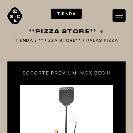
TIENDA
**PIZZA STORE**
TIENDA
/
**PIZZA STORE**
/
PALAS PIZZA
** TIENDA ALIMENTARIO BY BEC**
SOPORTE PREMIUM INOX BEC II
**PIZZA STORE**
** KIT REGALOS **
TERMOMETROS PROFESIONALES
BARRILES
EQUIPOS ELÉCTRICOS
OLLAS
CARBONATACIÓN Y OXIGENACIÓN