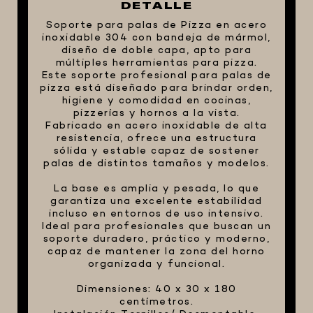
DETALLE
FIVE STAR U.S.A
Soporte para palas de Pizza en acero
inoxidable 304 con bandeja de mármol,
HORNOS PORTÁTILES PIZZA
diseño de doble capa, apto para
NAPOLETANA
múltiples herramientas para pizza.
Este soporte profesional para palas de
MASA MADRE
pizza está diseñado para brindar orden,
HARINAS ITALIANAS
higiene y comodidad en cocinas,
pizzerías y hornos a la vista.
HARINAS ARGENTINAS
Fabricado en acero inoxidable de alta
resistencia, ofrece una estructura
CAFETERAS Y AFINES
sólida y estable capaz de sostener
palas de distintos tamaños y modelos.
CAFÉ
La base es amplia y pesada, lo que
PARRILLA
garantiza una excelente estabilidad
MERCHANDISING
incluso en entornos de uso intensivo.
Ideal para profesionales que buscan un
soporte duradero, práctico y moderno,
capaz de mantener la zona del horno
organizada y funcional.
Dimensiones: 40 x 30 x 180
centímetros.