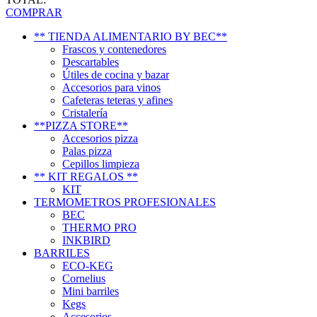
COMPRAR
** TIENDA ALIMENTARIO BY BEC**
Frascos y contenedores
Descartables
Útiles de cocina y bazar
Accesorios para vinos
Cafeteras teteras y afines
Cristalería
**PIZZA STORE**
Accesorios pizza
Palas pizza
Cepillos limpieza
** KIT REGALOS **
KIT
TERMOMETROS PROFESIONALES
BEC
THERMO PRO
INKBIRD
BARRILES
ECO-KEG
Cornelius
Mini barriles
Kegs
Accesorios