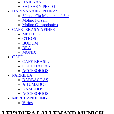
HARINAS
SALSAS Y PESTO
HARINAS ARGENTINAS
Sémola Cía Molinera del Sur
Molino Forzani
Molino Campodónico
CAFETERAS Y AFINES
MELITTA
OTROS
BODUM
BRA
MONIX
CAFÉ
CAFÉ BRASIL
CAFÉ ITALIANO
ACCESORIOS
PARRILLA
BARBACOAS
AHUMADOS
KAMADOS
ACCESORIOS
MERCHANDISING
Varios
LEVADURA LALLEMAND MUNICH