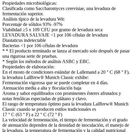
Propiedades microbiológicas:
Clasificada como Saccharomyces cerevisiae, una levadura de
fermentación superior.
Análisis típico de la levadura Wit:
Porcentaje de sólidos 93% -97%
Viabilidad ≥5 x 109˙CFU por gramo de levadura seca
LEVADURA SALVAJE <1 por 106 células de levadura
Diastaticus indetectable
Bacterias <1 por 106 células de levadura
* * El producto terminado se lanza al mercado solo después de pasar
una rigurosa serie de pruebas.
* Según los métodos de análisis ASBC y EBC.
Propiedades de elaboración:
En el mosto de condiciones estándar de Lallemand a 20 ° C (68 ° F),
la levadura LalBrew® Munich Classic exhibe:
Fermentación vigorosa que se puede completar en 4 días.
Atenuación media a alta y floculación baja
Aroma y sabor equilibrados con prominentes ésteres afrutados y
notas fenólicas especiadas de plátano y clavo.
El rango de temperatura óptimo para la levadura LalBrew® Munich
Classic cuando se producen estilos tradicionales es
17 ° C (63 ° F) a 22 ° C (72 ° F)
La velocidad de fermentación, el tiempo de fermentación y el grado
de atenuación dependen de la densidad de inoculación, el manejo de
la levadura, la temperatura de fermentación y la calidad nutricional