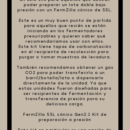
poder preparar un lote doble bajo
FIVE STAR U.S.A
presión con un FermZilla cónico de 55L.
HORNOS PORTÁTILES PIZZA
Este es un muy buen punto de partida
NAPOLETANA
para aquellos que recién se están
iniciando en los fermentadores
MASA MADRE
presurizables y quieren saber qué
HARINAS ITALIANAS
recomendaríamos usar con ellos.
Este kit tiene tapas de carbonatación
HARINAS ARGENTINAS
en el recipiente de recolección para
purgar o tomar muestras de levadura.
CAFETERAS Y AFINES
También recomendamos obtener un gas
CAFÉ
CO2 para poder transferirlo a un
barril/botella/lata o dispensarlo
PARRILLA
directamente de la unidad. Ya que
MERCHANDISING
estas unidades fueron diseñadas para
ser recipientes de fermentación y
transferencia de presión para su
deliciosa carga.
FermZilla 55L cónico Gen2.1 Kit de
preparación a presión