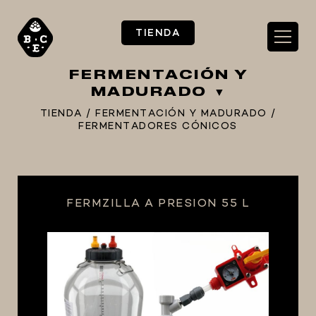
TIENDA
FERMENTACIÓN Y
MADURADO
TIENDA
/
FERMENTACIÓN Y MADURADO
/
FERMENTADORES CÓNICOS
** TIENDA ALIMENTARIO BY BEC**
**PIZZA STORE**
** KIT REGALOS **
FERMZILLA A PRESION 55 L
TERMOMETROS PROFESIONALES
BARRILES
EQUIPOS ELÉCTRICOS
OLLAS
CARBONATACIÓN Y OXIGENACIÓN