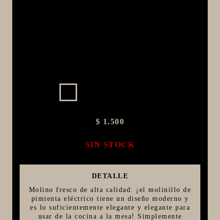
MACERACIÓN Y FILTRADO
FERMENTACIÓN Y MADURADO
COCCIÓN Y MEDICIÓN
CONEXIONES
ENVASADO
GROWLERS
DISPENSADORES DE CERVEZA
$ 1.500
**KEGLAND**
TALOS
SIN STOCK
MALTAS
KIT DE MALTAS BIRRA
DETALLE
LÚPULOS
Molino fresco de alta calidad: ¡el molinillo de
pimienta eléctrico tiene un diseño moderno y
LEVADURAS
es lo suficientemente elegante y elegante para
usar de la cocina a la mesa! Simplemente
PRODUCTOS QUIMICOS Y ESPECIAS