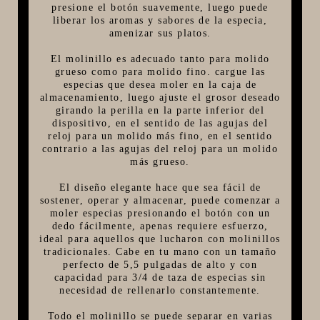
presione el botón suavemente, luego puede
FIVE STAR U.S.A
liberar los aromas y sabores de la especia,
amenizar sus platos.
HORNOS PORTÁTILES PIZZA NAPOLETANA
El molinillo es adecuado tanto para molido
MASA MADRE
grueso como para molido fino. cargue las
especias que desea moler en la caja de
HARINAS ITALIANAS
almacenamiento, luego ajuste el grosor deseado
girando la perilla en la parte inferior del
HARINAS ARGENTINAS
dispositivo, en el sentido de las agujas del
CAFETERAS Y AFINES
reloj para un molido más fino, en el sentido
contrario a las agujas del reloj para un molido
CAFÉ
más grueso.
PARRILLA
El diseño elegante hace que sea fácil de
sostener, operar y almacenar, puede comenzar a
MERCHANDISING
moler especias presionando el botón con un
dedo fácilmente, apenas requiere esfuerzo,
ideal para aquellos que lucharon con molinillos
tradicionales. Cabe en tu mano con un tamaño
perfecto de 5,5 pulgadas de alto y con
capacidad para 3/4 de taza de especias sin
necesidad de rellenarlo constantemente.
Todo el molinillo se puede separar en varias