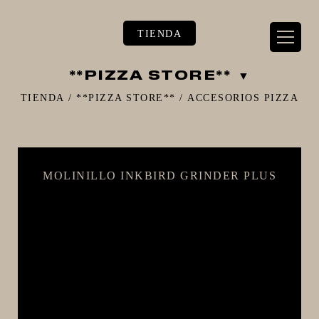
TIENDA
**PIZZA STORE**
TIENDA
/
**PIZZA STORE**
/
ACCESORIOS PIZZA
** TIENDA ALIMENTARIO BY BEC**
MOLINILLO INKBIRD GRINDER PLUS
**PIZZA STORE**
** KIT REGALOS **
TERMOMETROS PROFESIONALES
BARRILES
EQUIPOS ELÉCTRICOS
OLLAS
CARBONATACIÓN Y OXIGENACIÓN