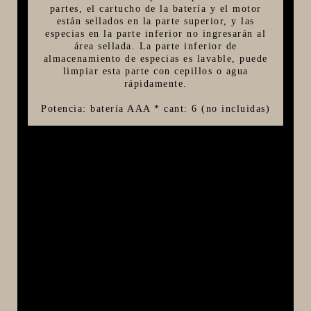
partes, el cartucho de la batería y el motor
están sellados en la parte superior, y las
especias en la parte inferior no ingresarán al
área sellada. La parte inferior de
almacenamiento de especias es lavable, puede
limpiar esta parte con cepillos o agua
rápidamente.
Potencia: batería AAA * cant: 6 (no incluidas)