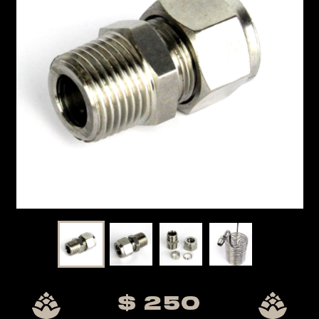
evious
$ 250