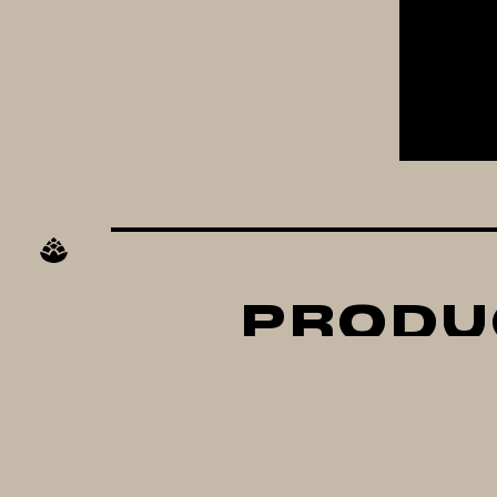
PRODU
Kit Dispensador De
B
Growler