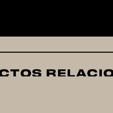
CTOS RELACI
REWZILLA 65L -
DIGIBOIL KEGLA
GEN 3.1.1
35 LTS