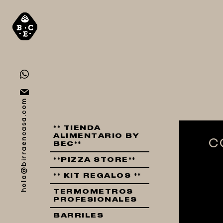
hola@birraencasa.com
** TIENDA
ALIMENTARIO BY
C
BEC**
**PIZZA STORE**
** KIT REGALOS **
TERMOMETROS
PROFESIONALES
BARRILES