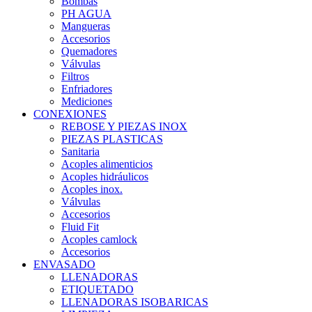
Bombas
PH AGUA
Mangueras
Accesorios
Quemadores
Válvulas
Filtros
Enfriadores
Mediciones
CONEXIONES
REBOSE Y PIEZAS INOX
PIEZAS PLASTICAS
Sanitaria
Acoples alimenticios
Acoples hidráulicos
Acoples inox.
Válvulas
Accesorios
Fluid Fit
Acoples camlock
Accesorios
ENVASADO
LLENADORAS
ETIQUETADO
LLENADORAS ISOBARICAS