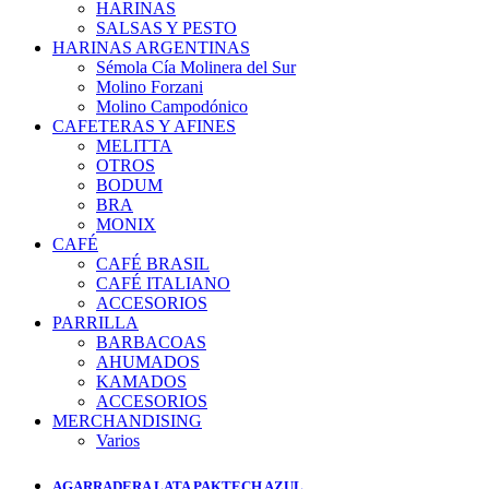
HARINAS
SALSAS Y PESTO
HARINAS ARGENTINAS
Sémola Cía Molinera del Sur
Molino Forzani
Molino Campodónico
CAFETERAS Y AFINES
MELITTA
OTROS
BODUM
BRA
MONIX
CAFÉ
CAFÉ BRASIL
CAFÉ ITALIANO
ACCESORIOS
PARRILLA
BARBACOAS
AHUMADOS
KAMADOS
ACCESORIOS
MERCHANDISING
Varios
AGARRADERA LATA PAKTECH AZUL