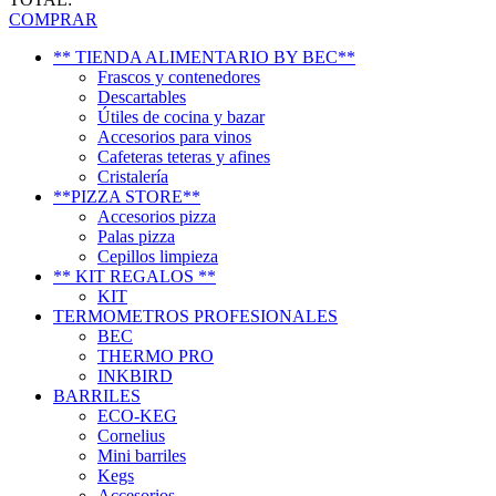
COMPRAR
** TIENDA ALIMENTARIO BY BEC**
Frascos y contenedores
Descartables
Útiles de cocina y bazar
Accesorios para vinos
Cafeteras teteras y afines
Cristalería
**PIZZA STORE**
Accesorios pizza
Palas pizza
Cepillos limpieza
** KIT REGALOS **
KIT
TERMOMETROS PROFESIONALES
BEC
THERMO PRO
INKBIRD
BARRILES
ECO-KEG
Cornelius
Mini barriles
Kegs
Accesorios