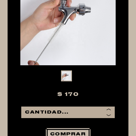
MACERACIÓN Y FILTRADO
FERMENTACIÓN Y MADURADO
COCCIÓN Y MEDICIÓN
CONEXIONES
ENVASADO
GROWLERS
DISPENSADORES DE CERVEZA
**KEGLAND**
TALOS
$ 170
MALTAS
KIT DE MALTAS BIRRA
LÚPULOS
LEVADURAS
COMPRAR
PRODUCTOS QUIMICOS Y ESPECIAS