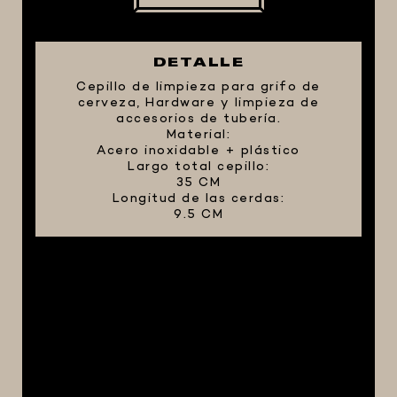
FIVE STAR U.S.A
HORNOS PORTÁTILES PIZZA
DETALLE
NAPOLETANA
Cepillo de limpieza para grifo de
MASA MADRE
cerveza, Hardware y limpieza de
accesorios de tubería.
HARINAS ITALIANAS
Material:
Acero inoxidable + plástico
HARINAS ARGENTINAS
Largo total cepillo:
35 CM
CAFETERAS Y AFINES
Longitud de las cerdas:
CAFÉ
9.5 CM
PARRILLA
MERCHANDISING