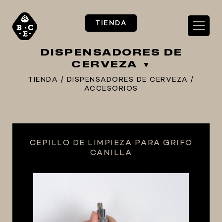
TIENDA
DISPENSADORES DE
CERVEZA
TIENDA
/
DISPENSADORES DE CERVEZA
/
ACCESORIOS
** TIENDA ALIMENTARIO BY BEC**
**PIZZA STORE**
** KIT REGALOS **
CEPILLO DE LIMPIEZA PARA GRIFO
CANILLA
TERMOMETROS PROFESIONALES
BARRILES
EQUIPOS ELÉCTRICOS
OLLAS
CARBONATACIÓN Y OXIGENACIÓN