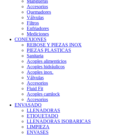
Mangueras
Accesorios
Quemadores
Válvulas
Filtros
Enfriadores
Mediciones
CONEXIONES
REBOSE Y PIEZAS INOX
PIEZAS PLASTICAS
Sanitaria
Acoples alimenticios
Acoples hidráulicos
Acoples inox.
Válvulas
Accesorios
Fluid Fit
Acoples camlock
Accesorios
ENVASADO
LLENADORAS
ETIQUETADO
LLENADORAS ISOBARICAS
LIMPIEZA
ENVASES