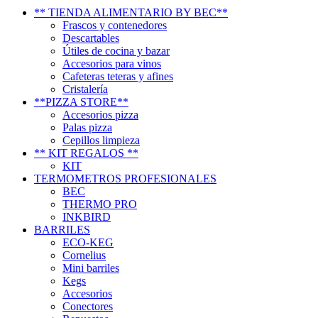
** TIENDA ALIMENTARIO BY BEC**
Frascos y contenedores
Descartables
Útiles de cocina y bazar
Accesorios para vinos
Cafeteras teteras y afines
Cristalería
**PIZZA STORE**
Accesorios pizza
Palas pizza
Cepillos limpieza
** KIT REGALOS **
KIT
TERMOMETROS PROFESIONALES
BEC
THERMO PRO
INKBIRD
BARRILES
ECO-KEG
Cornelius
Mini barriles
Kegs
Accesorios
Conectores