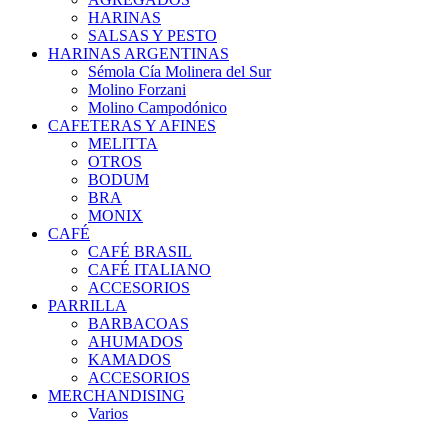
HARINAS
SALSAS Y PESTO
HARINAS ARGENTINAS
Sémola Cía Molinera del Sur
Molino Forzani
Molino Campodónico
CAFETERAS Y AFINES
MELITTA
OTROS
BODUM
BRA
MONIX
CAFÉ
CAFÉ BRASIL
CAFÉ ITALIANO
ACCESORIOS
PARRILLA
BARBACOAS
AHUMADOS
KAMADOS
ACCESORIOS
MERCHANDISING
Varios