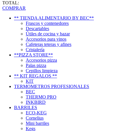
TOTAL:
COMPRAR
** TIENDA ALIMENTARIO BY BEC**
Frascos y contenedores
Descartables
Útiles de cocina y bazar
Accesorios para vinos
Cafeteras teteras y afines
Cristalería
**PIZZA STORE**
Accesorios pizza
Palas pizza
Cepillos limpieza
** KIT REGALOS **
KIT
TERMOMETROS PROFESIONALES
BEC
THERMO PRO
INKBIRD
BARRILES
ECO-KEG
Cornelius
Mini barriles
Kegs