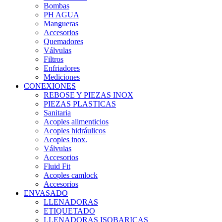
Bombas
PH AGUA
Mangueras
Accesorios
Quemadores
Válvulas
Filtros
Enfriadores
Mediciones
CONEXIONES
REBOSE Y PIEZAS INOX
PIEZAS PLASTICAS
Sanitaria
Acoples alimenticios
Acoples hidráulicos
Acoples inox.
Válvulas
Accesorios
Fluid Fit
Acoples camlock
Accesorios
ENVASADO
LLENADORAS
ETIQUETADO
LLENADORAS ISOBARICAS