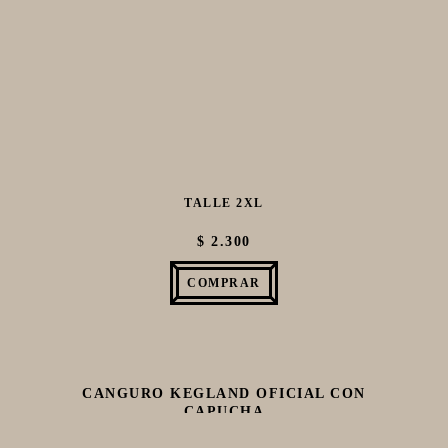
MACERACIÓN Y FILTRADO
FERMENTACIÓN Y MADURADO
COCCIÓN Y MEDICIÓN
CONEXIONES
ENVASADO
GROWLERS
TALLE 2XL
DISPENSADORES DE CERVEZA
$ 2.300
**KEGLAND**
TALOS
COMPRAR
MALTAS
KIT DE MALTAS BIRRA
LÚPULOS
CANGURO KEGLAND OFICIAL CON
LEVADURAS
CAPUCHA
PRODUCTOS QUIMICOS Y ESPECIAS