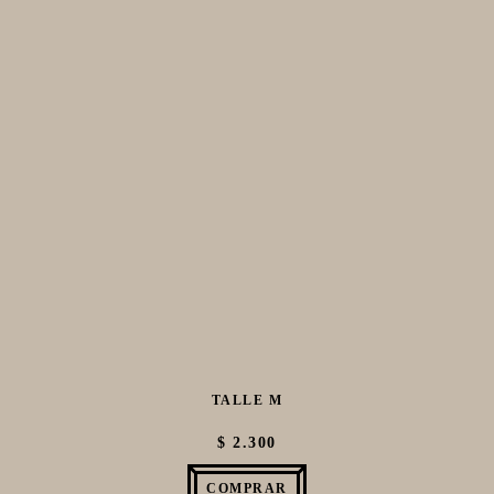
FIVE STAR U.S.A
HORNOS PORTÁTILES PIZZA NAPOLETANA
MASA MADRE
HARINAS ITALIANAS
HARINAS ARGENTINAS
CAFETERAS Y AFINES
CAFÉ
PARRILLA
MERCHANDISING
Varios
TALLE M
$ 2.300
COMPRAR