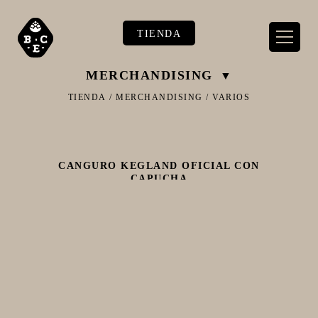
TIENDA
MERCHANDISING
TIENDA
/
MERCHANDISING
/
VARIOS
** TIENDA ALIMENTARIO BY BEC**
CANGURO KEGLAND OFICIAL CON
**PIZZA STORE**
CAPUCHA
** KIT REGALOS **
TERMOMETROS PROFESIONALES
BARRILES
EQUIPOS ELÉCTRICOS
OLLAS
CARBONATACIÓN Y OXIGENACIÓN