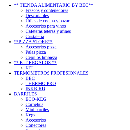
** TIENDA ALIMENTARIO BY BEC**
Frascos y contenedores
Descartables
Útiles de cocina y bazar
Accesorios para vinos
Cafeteras teteras y afines
Cristalería
**PIZZA STORE**
Accesorios pizza
Palas pizza
Cepillos limpieza
** KIT REGALOS **
KIT
TERMOMETROS PROFESIONALES
BEC
THERMO PRO
INKBIRD
BARRILES
ECO-KEG
Cornelius
Mini barriles
Kegs
Accesorios
Conectores