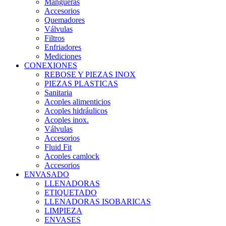
Mangueras
Accesorios
Quemadores
Válvulas
Filtros
Enfriadores
Mediciones
CONEXIONES
REBOSE Y PIEZAS INOX
PIEZAS PLASTICAS
Sanitaria
Acoples alimenticios
Acoples hidráulicos
Acoples inox.
Válvulas
Accesorios
Fluid Fit
Acoples camlock
Accesorios
ENVASADO
LLENADORAS
ETIQUETADO
LLENADORAS ISOBARICAS
LIMPIEZA
ENVASES