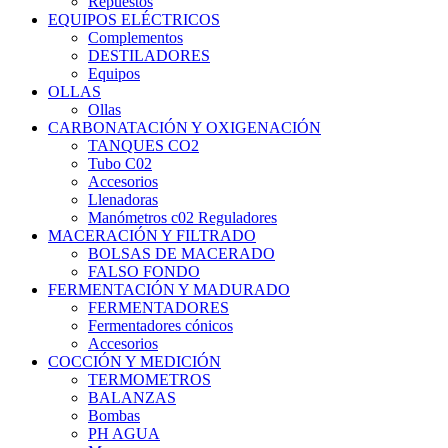
Repuestos
EQUIPOS ELÉCTRICOS
Complementos
DESTILADORES
Equipos
OLLAS
Ollas
CARBONATACIÓN Y OXIGENACIÓN
TANQUES CO2
Tubo C02
Accesorios
Llenadoras
Manómetros c02 Reguladores
MACERACIÓN Y FILTRADO
BOLSAS DE MACERADO
FALSO FONDO
FERMENTACIÓN Y MADURADO
FERMENTADORES
Fermentadores cónicos
Accesorios
COCCIÓN Y MEDICIÓN
TERMOMETROS
BALANZAS
Bombas
PH AGUA