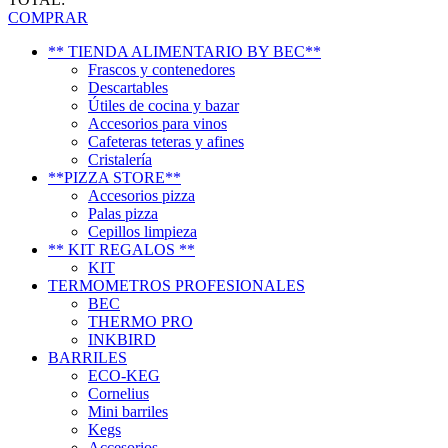
COMPRAR
** TIENDA ALIMENTARIO BY BEC**
Frascos y contenedores
Descartables
Útiles de cocina y bazar
Accesorios para vinos
Cafeteras teteras y afines
Cristalería
**PIZZA STORE**
Accesorios pizza
Palas pizza
Cepillos limpieza
** KIT REGALOS **
KIT
TERMOMETROS PROFESIONALES
BEC
THERMO PRO
INKBIRD
BARRILES
ECO-KEG
Cornelius
Mini barriles
Kegs
Accesorios