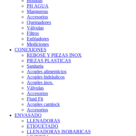
Bombas
PH AGUA
Mangueras
Accesorios
Quemadores
Válvulas
Filtros
Enfriadores
Mediciones
CONEXIONES
REBOSE Y PIEZAS INOX
PIEZAS PLASTICAS
Sanitaria
Acoples alimenticios
Acoples hidráulicos
Acoples inox.
Válvulas
Accesorios
Fluid Fit
Acoples camlock
Accesorios
ENVASADO
LLENADORAS
ETIQUETADO
LLENADORAS ISOBARICAS