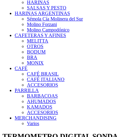
HARINAS
SALSAS Y PESTO
HARINAS ARGENTINAS
Sémola Cía Molinera del Sur
Molino Forzani
Molino Campodónico
CAFETERAS Y AFINES
MELITTA
OTROS
BODUM
BRA
MONIX
CAFÉ
CAFÉ BRASIL
CAFÉ ITALIANO
ACCESORIOS
PARRILLA
BARBACOAS
AHUMADOS
KAMADOS
ACCESORIOS
MERCHANDISING
Varios
TERMOMETRO DIGITAL SONDA