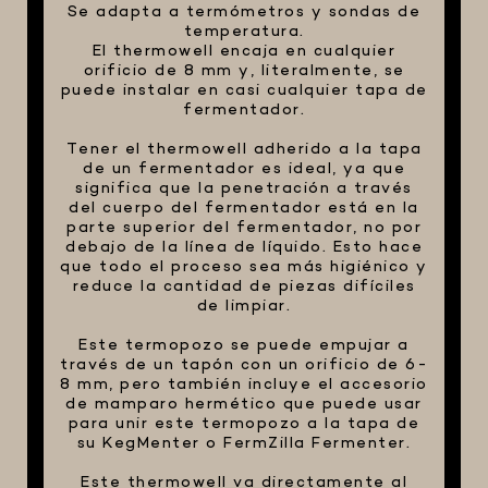
Se adapta a termómetros y sondas de
temperatura.
FIVE STAR U.S.A
El thermowell encaja en cualquier
HORNOS PORTÁTILES PIZZA
orificio de 8 mm y, literalmente, se
NAPOLETANA
puede instalar en casi cualquier tapa de
fermentador.
MASA MADRE
Tener el thermowell adherido a la tapa
HARINAS ITALIANAS
de un fermentador es ideal, ya que
significa que la penetración a través
HARINAS ARGENTINAS
del cuerpo del fermentador está en la
CAFETERAS Y AFINES
parte superior del fermentador, no por
debajo de la línea de líquido. Esto hace
CAFÉ
que todo el proceso sea más higiénico y
reduce la cantidad de piezas difíciles
PARRILLA
de limpiar.
MERCHANDISING
Este termopozo se puede empujar a
través de un tapón con un orificio de 6-
8 mm, pero también incluye el accesorio
de mamparo hermético que puede usar
para unir este termopozo a la tapa de
su KegMenter o FermZilla Fermenter.
Este thermowell va directamente al