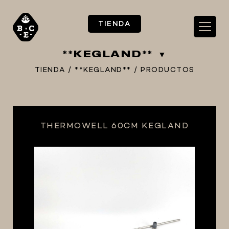
TIENDA
**KEGLAND**
TIENDA
/
**KEGLAND**
/
PRODUCTOS
** TIENDA ALIMENTARIO BY BEC**
THERMOWELL 60CM KEGLAND
**PIZZA STORE**
** KIT REGALOS **
TERMOMETROS PROFESIONALES
BARRILES
EQUIPOS ELÉCTRICOS
OLLAS
CARBONATACIÓN Y OXIGENACIÓN