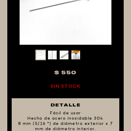
MACERACIÓN Y FILTRADO
FERMENTACIÓN Y MADURADO
COCCIÓN Y MEDICIÓN
CONEXIONES
ENVASADO
GROWLERS
DISPENSADORES DE CERVEZA
$ 550
**KEGLAND**
TALOS
SIN STOCK
MALTAS
KIT DE MALTAS BIRRA
DETALLE
LÚPULOS
Fácil de usar
Hecho de acero inoxidable 304
LEVADURAS
8 mm (5/16 ") de diámetro exterior x 7
mm de diámetro interior.
PRODUCTOS QUIMICOS Y ESPECIAS