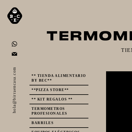
TERMOME
TI
hola@birraencasa.com
** TIENDA ALIMENTARIO
BY BEC**
**PIZZA STORE**
** KIT REGALOS **
TERMOMETROS
PROFESIONALES
BARRILES