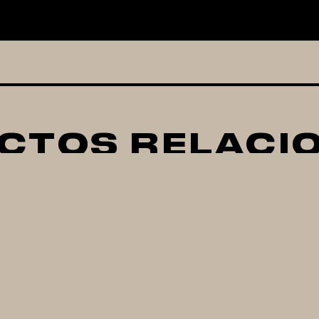
CTOS RELACI
ONTROLADOR DE
TERMOMETRO D
TEMPERATURA
PARRILLA
INKBIRD
BLUETOOTH INKB