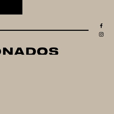
ONADOS
E
TERMOMETRO DE
PARRILLA
IRD
BLUETOOTH INKBIRD