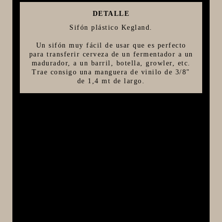
DETALLE
FIVE STAR U.S.A
Sifón plástico Kegland.
HORNOS PORTÁTILES PIZZA NAPOLETANA
Un sifón muy fácil de usar que es perfecto
MASA MADRE
para transferir cerveza de un fermentador a un
HARINAS ITALIANAS
madurador, a un barril, botella, growler, etc.
Trae consigo una manguera de vinilo de 3/8"
HARINAS ARGENTINAS
de 1,4 mt de largo.
CAFETERAS Y AFINES
CAFÉ
PARRILLA
MERCHANDISING