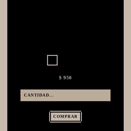
MACERACIÓN Y FILTRADO
FERMENTACIÓN Y MADURADO
COCCIÓN Y MEDICIÓN
CONEXIONES
ENVASADO
GROWLERS
DISPENSADORES DE CERVEZA
**KEGLAND**
$ 950
TALOS
MALTAS
KIT DE MALTAS BIRRA
LÚPULOS
COMPRAR
LEVADURAS
PRODUCTOS QUIMICOS Y ESPECIAS