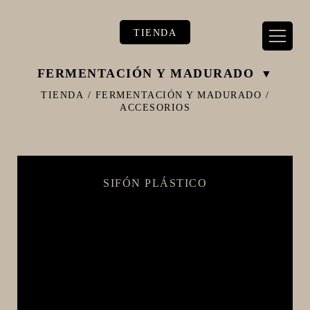
TIENDA
FERMENTACIÓN Y MADURADO
TIENDA
/
FERMENTACIÓN Y MADURADO
/
ACCESORIOS
** TIENDA ALIMENTARIO BY BEC**
**PIZZA STORE**
SIFÓN PLÁSTICO
** KIT REGALOS **
TERMOMETROS PROFESIONALES
BARRILES
EQUIPOS ELÉCTRICOS
OLLAS
CARBONATACIÓN Y OXIGENACIÓN