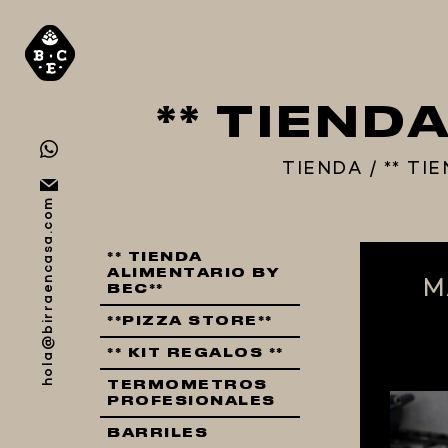
** TIEND
TIENDA
/
** TI
hola@birraencasa.com
** TIENDA
ALIMENTARIO BY
M
BEC**
**PIZZA STORE**
** KIT REGALOS **
TERMOMETROS
PROFESIONALES
BARRILES