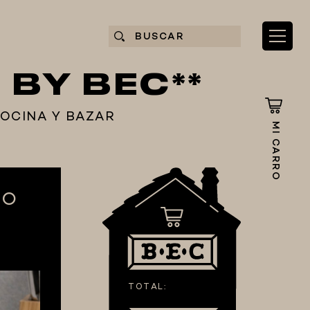
 BY BEC**
COCINA Y BAZAR
MI CARRO
RO
TOTAL: