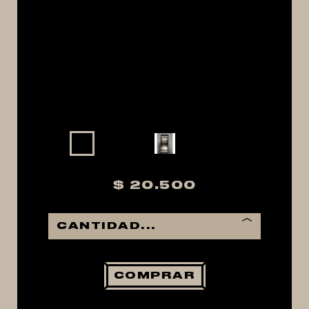
MACERACIÓN Y FILTRADO
FERMENTACIÓN Y MADURADO
COCCIÓN Y MEDICIÓN
CONEXIONES
ENVASADO
GROWLERS
DISPENSADORES DE CERVEZA
**KEGLAND**
$ 20.500
TALOS
MALTAS
KIT DE MALTAS BIRRA
LÚPULOS
COMPRAR
LEVADURAS
PRODUCTOS QUIMICOS Y ESPECIAS