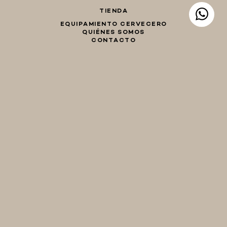
TIENDA
EQUIPAMIENTO CERVECERO
QUIÉNES SOMOS
CONTACTO
Whatsapp
Facebook
Instagram
TIENDA
hola@birraencasa.com
MI CARRO
Guaná 2046
CP 11200
Montevideo, Uruguay
EQUIPAMIENTO
CERVECERO