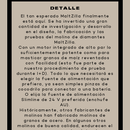
FIVE STAR U.S.A
DETALLE
El tan esperado MaltZilla finalmente
HORNOS PORTÁTILES PIZZA
está aquí. Se ha invertido una gran
NAPOLETANA
cantidad de investigación y desarrollo
en el diseño, la fabricación y las
MASA MADRE
pruebas del molino de diamantes
HARINAS ITALIANAS
MaltZilla.
Con un motor integrado de alto par lo
HARINAS ARGENTINAS
suficientemente potente como para
masticar granos de maíz reventados
CAFETERAS Y AFINES
con facilidad (esto fue parte de
nuestro procedimiento de prueba
CAFÉ
durante I+D). Todo lo que necesitará es
PARRILLA
elegir la fuente de alimentación que
prefiera, ya sean simples pinzas de
MERCHANDISING
cocodrilo para conectar a una batería.
O elija la fuente de alimentación
Slimline de 24 V preferida (enchufe
AU).
Históricamente, otros fabricantes de
molinos han fabricado molinos de
granos de acero. En algunos otros
molinos de buena calidad, endurecen el