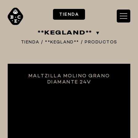
TIENDA
**KEGLAND**
TIENDA
/
**KEGLAND**
/
PRODUCTOS
** TIENDA ALIMENTARIO BY BEC**
MALTZILLA MOLINO GRANO
**PIZZA STORE**
DIAMANTE 24V
** KIT REGALOS **
TERMOMETROS PROFESIONALES
BARRILES
EQUIPOS ELÉCTRICOS
OLLAS
CARBONATACIÓN Y OXIGENACIÓN