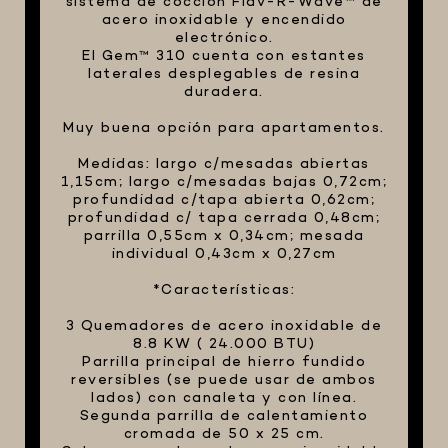
sistema de cocción Flav-R-Wave™ de
acero inoxidable y encendido
electrónico.
El Gem™ 310 cuenta con estantes
laterales desplegables de resina
duradera.
Muy buena opción para apartamentos.
Medidas: largo c/mesadas abiertas
1,15cm; largo c/mesadas bajas 0,72cm;
profundidad c/tapa abierta 0,62cm;
profundidad c/ tapa cerrada 0,48cm;
parrilla 0,55cm x 0,34cm; mesada
individual 0,43cm x 0,27cm
*Características:
3 Quemadores de acero inoxidable de
8.8 KW ( 24.000 BTU)
Parrilla principal de hierro fundido
reversibles (se puede usar de ambos
lados) con canaleta y con línea.
Segunda parrilla de calentamiento
cromada de 50 x 25 cm.