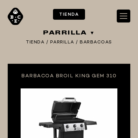
TIENDA
PARRILLA
TIENDA
/
PARRILLA
/
BARBACOAS
** TIENDA ALIMENTARIO BY BEC**
BARBACOA BROIL KING GEM 310
**PIZZA STORE**
** KIT REGALOS **
TERMOMETROS PROFESIONALES
BARRILES
EQUIPOS ELÉCTRICOS
OLLAS
CARBONATACIÓN Y OXIGENACIÓN