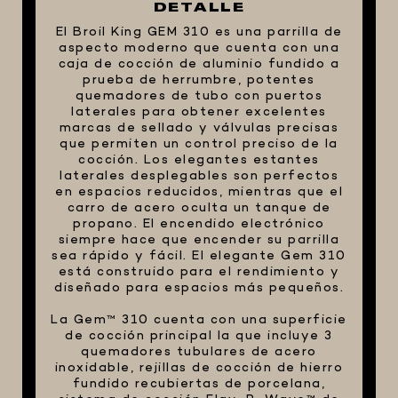
DETALLE
FIVE STAR U.S.A
El Broil King GEM 310 es una parrilla de
aspecto moderno que cuenta con una
HORNOS PORTÁTILES PIZZA
caja de cocción de aluminio fundido a
NAPOLETANA
prueba de herrumbre, potentes
quemadores de tubo con puertos
MASA MADRE
laterales para obtener excelentes
HARINAS ITALIANAS
marcas de sellado y válvulas precisas
que permiten un control preciso de la
HARINAS ARGENTINAS
cocción. Los elegantes estantes
laterales desplegables son perfectos
CAFETERAS Y AFINES
en espacios reducidos, mientras que el
carro de acero oculta un tanque de
CAFÉ
propano. El encendido electrónico
siempre hace que encender su parrilla
PARRILLA
sea rápido y fácil. El elegante Gem 310
MERCHANDISING
está construido para el rendimiento y
diseñado para espacios más pequeños.
La Gem™ 310 cuenta con una superficie
de cocción principal la que incluye 3
quemadores tubulares de acero
inoxidable, rejillas de cocción de hierro
fundido recubiertas de porcelana,