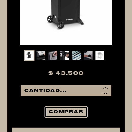
MACERACIÓN Y FILTRADO
FERMENTACIÓN Y MADURADO
COCCIÓN Y MEDICIÓN
CONEXIONES
ENVASADO
GROWLERS
DISPENSADORES DE CERVEZA
$ 43.500
**KEGLAND**
TALOS
MALTAS
KIT DE MALTAS BIRRA
COMPRAR
LÚPULOS
LEVADURAS
PRODUCTOS QUIMICOS Y ESPECIAS