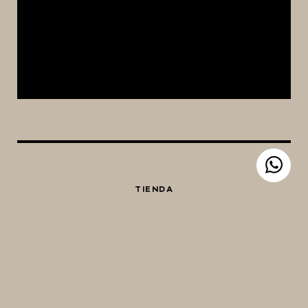
TIENDA
EQUIPAMIENTO CERVECERO
QUIÉNES SOMOS
CONTACTO
Whatsapp
Facebook
Instagram