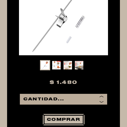
MACERACIÓN Y FILTRADO
FERMENTACIÓN Y MADURADO
COCCIÓN Y MEDICIÓN
CONEXIONES
ENVASADO
GROWLERS
DISPENSADORES DE CERVEZA
**KEGLAND**
TALOS
$ 1.480
MALTAS
KIT DE MALTAS BIRRA
LÚPULOS
LEVADURAS
COMPRAR
PRODUCTOS QUIMICOS Y ESPECIAS