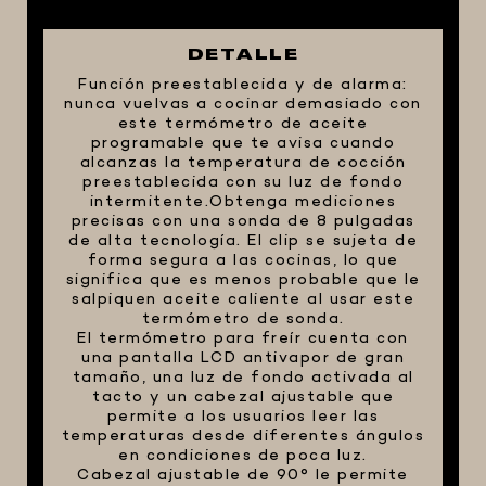
FIVE STAR U.S.A
DETALLE
HORNOS PORTÁTILES PIZZA
Función preestablecida y de alarma:
NAPOLETANA
nunca vuelvas a cocinar demasiado con
MASA MADRE
este termómetro de aceite
programable que te avisa cuando
HARINAS ITALIANAS
alcanzas la temperatura de cocción
preestablecida con su luz de fondo
HARINAS ARGENTINAS
intermitente.Obtenga mediciones
precisas con una sonda de 8 pulgadas
CAFETERAS Y AFINES
de alta tecnología. El clip se sujeta de
CAFÉ
forma segura a las cocinas, lo que
significa que es menos probable que le
PARRILLA
salpiquen aceite caliente al usar este
termómetro de sonda.
MERCHANDISING
El termómetro para freír cuenta con
una pantalla LCD antivapor de gran
tamaño, una luz de fondo activada al
tacto y un cabezal ajustable que
permite a los usuarios leer las
temperaturas desde diferentes ángulos
en condiciones de poca luz.
Cabezal ajustable de 90° le permite