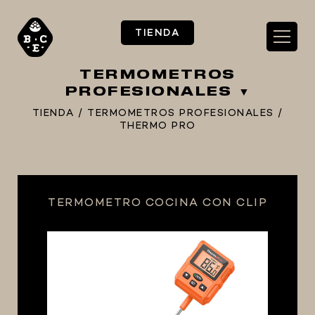
TIENDA
TERMOMETROS
PROFESIONALES
TIENDA
/
TERMOMETROS PROFESIONALES
/
THERMO PRO
** TIENDA ALIMENTARIO BY BEC**
**PIZZA STORE**
** KIT REGALOS **
TERMOMETRO COCINA CON CLIP
TERMOMETROS PROFESIONALES
BARRILES
EQUIPOS ELÉCTRICOS
OLLAS
CARBONATACIÓN Y OXIGENACIÓN