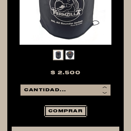
MACERACIÓN Y FILTRADO
FERMENTACIÓN Y MADURADO
COCCIÓN Y MEDICIÓN
CONEXIONES
ENVASADO
GROWLERS
DISPENSADORES DE CERVEZA
$ 2.500
**KEGLAND**
TALOS
MALTAS
KIT DE MALTAS BIRRA
COMPRAR
LÚPULOS
LEVADURAS
PRODUCTOS QUIMICOS Y ESPECIAS