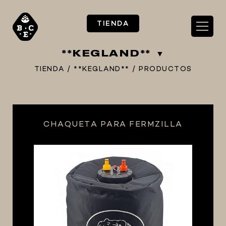
TIENDA
**KEGLAND**
TIENDA
/
**KEGLAND**
/
PRODUCTOS
** TIENDA ALIMENTARIO BY BEC**
CHAQUETA PARA FERMZILLA
**PIZZA STORE**
** KIT REGALOS **
TERMOMETROS PROFESIONALES
BARRILES
EQUIPOS ELÉCTRICOS
OLLAS
CARBONATACIÓN Y OXIGENACIÓN