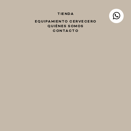
TIENDA
EQUIPAMIENTO CERVECERO
QUIÉNES SOMOS
CONTACTO
Whatsapp
Facebook
Instagram
TIENDA
hola@birraencasa.com
MI CARRO
Guaná 2046
CP 11200
Montevideo, Uruguay
EQUIPAMIENTO