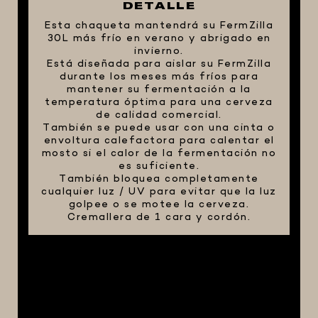
DETALLE
FIVE STAR U.S.A
Esta chaqueta mantendrá su FermZilla
30L más frío en verano y abrigado en
HORNOS PORTÁTILES PIZZA
invierno.
NAPOLETANA
Está diseñada para aislar su FermZilla
durante los meses más fríos para
MASA MADRE
mantener su fermentación a la
HARINAS ITALIANAS
temperatura óptima para una cerveza
de calidad comercial.
HARINAS ARGENTINAS
También se puede usar con una cinta o
envoltura calefactora para calentar el
CAFETERAS Y AFINES
mosto si el calor de la fermentación no
es suficiente.
CAFÉ
También bloquea completamente
cualquier luz / UV para evitar que la luz
PARRILLA
golpee o se motee la cerveza.
MERCHANDISING
Cremallera de 1 cara y cordón.