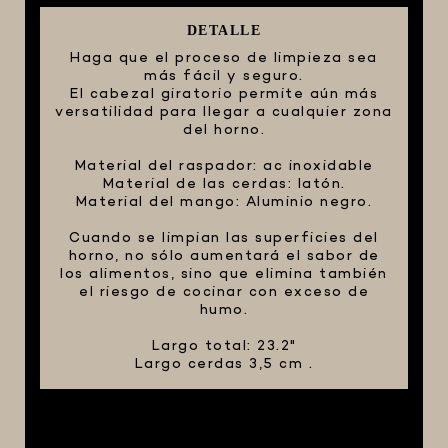
FIVE STAR U.S.A
DETALLE
Haga que el proceso de limpieza sea
HORNOS PORTÁTILES PIZZA NAPOLETANA
más fácil y seguro.
MASA MADRE
El cabezal giratorio permite aún más
versatilidad para llegar a cualquier zona
HARINAS ITALIANAS
del horno.
HARINAS ARGENTINAS
Material del raspador: ac inoxidable
Material de las cerdas: latón.
CAFETERAS Y AFINES
Material del mango: Aluminio negro.
CAFÉ
Cuando se limpian las superficies del
PARRILLA
horno, no sólo aumentará el sabor de
los alimentos, sino que elimina también
MERCHANDISING
el riesgo de cocinar con exceso de
humo.
Largo total: 23.2"
Largo cerdas 3,5 cm .