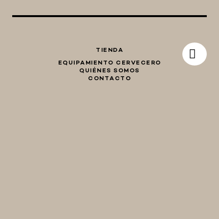
TIENDA
EQUIPAMIENTO CERVECERO
QUIÉNES SOMOS
CONTACTO
Whatsapp
Facebook
Instagram
TIENDA
hola@birraencasa.com
MI CARRO
Guaná 2046
CP 11200