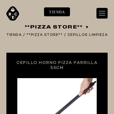
TIENDA
**PIZZA STORE**
TIENDA
/
**PIZZA STORE**
/
CEPILLOS LIMPIEZA
** TIENDA ALIMENTARIO BY BEC**
CEPILLO HORNO PIZZA PARRILLA
**PIZZA STORE**
55CM
** KIT REGALOS **
TERMOMETROS PROFESIONALES
BARRILES
EQUIPOS ELÉCTRICOS
OLLAS
CARBONATACIÓN Y OXIGENACIÓN