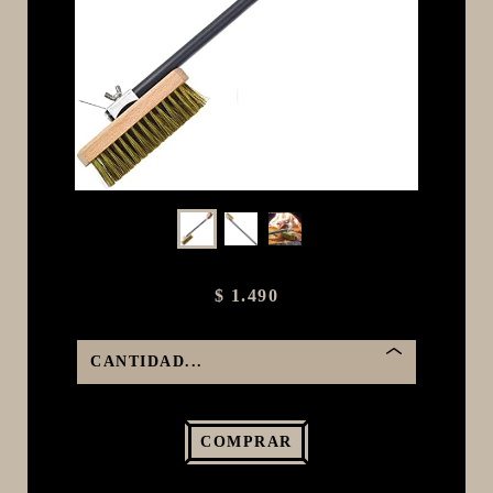
MACERACIÓN Y FILTRADO
FERMENTACIÓN Y MADURADO
COCCIÓN Y MEDICIÓN
CONEXIONES
ENVASADO
GROWLERS
DISPENSADORES DE CERVEZA
**KEGLAND**
$ 1.490
TALOS
MALTAS
KIT DE MALTAS BIRRA
LÚPULOS
COMPRAR
LEVADURAS
PRODUCTOS QUIMICOS Y ESPECIAS