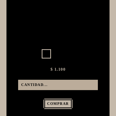
MACERACIÓN Y FILTRADO
FERMENTACIÓN Y MADURADO
COCCIÓN Y MEDICIÓN
CONEXIONES
ENVASADO
GROWLERS
DISPENSADORES DE CERVEZA
**KEGLAND**
$ 1.100
TALOS
MALTAS
KIT DE MALTAS BIRRA
LÚPULOS
COMPRAR
LEVADURAS
PRODUCTOS QUIMICOS Y ESPECIAS