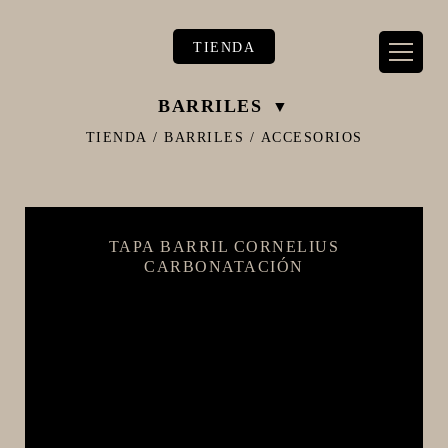
TIENDA
BARRILES
TIENDA
/
BARRILES
/
ACCESORIOS
** TIENDA ALIMENTARIO BY BEC**
TAPA BARRIL CORNELIUS
**PIZZA STORE**
CARBONATACIÓN
** KIT REGALOS **
TERMOMETROS PROFESIONALES
BARRILES
EQUIPOS ELÉCTRICOS
OLLAS
CARBONATACIÓN Y OXIGENACIÓN