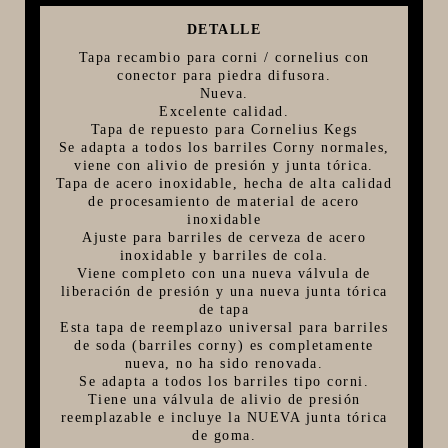
FIVE STAR U.S.A
DETALLE
Tapa recambio para corni / cornelius con
HORNOS PORTÁTILES PIZZA NAPOLETANA
conector para piedra difusora.
MASA MADRE
Nueva.
Excelente calidad.
HARINAS ITALIANAS
Tapa de repuesto para Cornelius Kegs
Se adapta a todos los barriles Corny normales,
HARINAS ARGENTINAS
viene con alivio de presión y junta tórica.
Tapa de acero inoxidable, hecha de alta calidad
CAFETERAS Y AFINES
de procesamiento de material de acero
inoxidable
CAFÉ
Ajuste para barriles de cerveza de acero
PARRILLA
inoxidable y barriles de cola.
Viene completo con una nueva válvula de
MERCHANDISING
liberación de presión y una nueva junta tórica
de tapa
Esta tapa de reemplazo universal para barriles
de soda (barriles corny) es completamente
nueva, no ha sido renovada.
Se adapta a todos los barriles tipo corni.
Tiene una válvula de alivio de presión
reemplazable e incluye la NUEVA junta tórica
de goma.