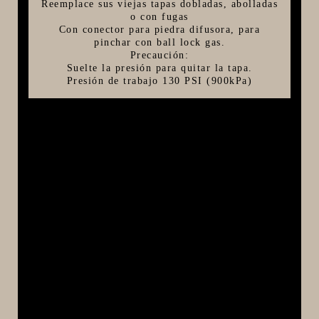
Reemplace sus viejas tapas dobladas, abolladas
o con fugas
Con conector para piedra difusora, para
pinchar con ball lock gas.
Precaución:
Suelte la presión para quitar la tapa.
Presión de trabajo 130 PSI (900kPa)