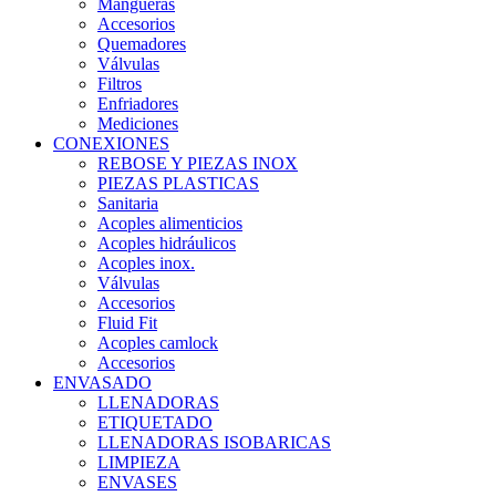
Mangueras
Accesorios
Quemadores
Válvulas
Filtros
Enfriadores
Mediciones
CONEXIONES
REBOSE Y PIEZAS INOX
PIEZAS PLASTICAS
Sanitaria
Acoples alimenticios
Acoples hidráulicos
Acoples inox.
Válvulas
Accesorios
Fluid Fit
Acoples camlock
Accesorios
ENVASADO
LLENADORAS
ETIQUETADO
LLENADORAS ISOBARICAS
LIMPIEZA
ENVASES