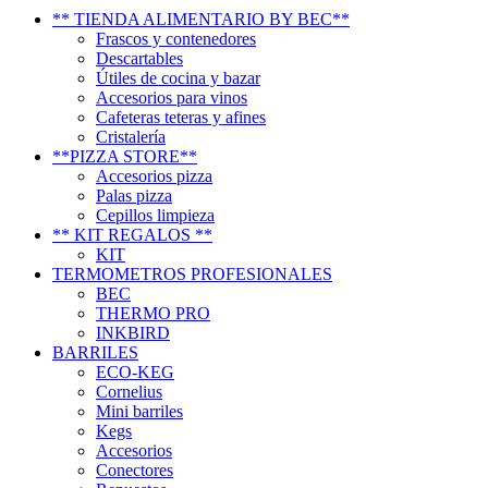
** TIENDA ALIMENTARIO BY BEC**
Frascos y contenedores
Descartables
Útiles de cocina y bazar
Accesorios para vinos
Cafeteras teteras y afines
Cristalería
**PIZZA STORE**
Accesorios pizza
Palas pizza
Cepillos limpieza
** KIT REGALOS **
KIT
TERMOMETROS PROFESIONALES
BEC
THERMO PRO
INKBIRD
BARRILES
ECO-KEG
Cornelius
Mini barriles
Kegs
Accesorios
Conectores