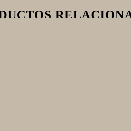
DUCTOS RELACION
TTI PASSATA 700
MUTTI POLPA
GRS
TRADICIONAL
IENTO CERV