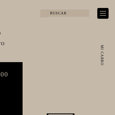
S
TO
MI CARRO
00
TOTAL: