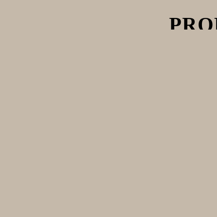
PRO
POMODORO SAN
MU
MARZANO COPPOLA
TIENDA
EQUIPAM