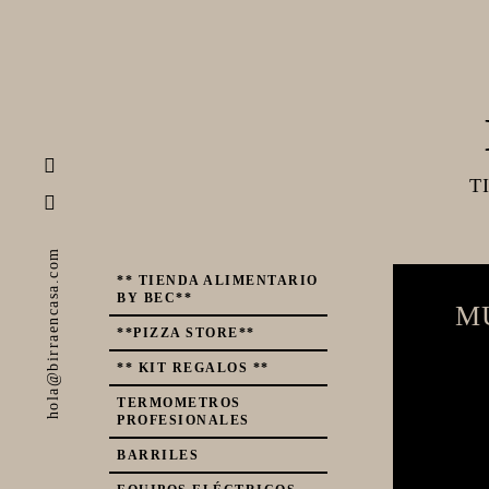
T
hola@birraencasa.com
** TIENDA ALIMENTARIO
BY BEC**
M
**PIZZA STORE**
** KIT REGALOS **
TERMOMETROS
PROFESIONALES
BARRILES