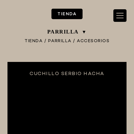
TIENDA
PARRILLA
TIENDA
/
PARRILLA
/
ACCESORIOS
** TIENDA ALIMENTARIO BY BEC**
CUCHILLO SERBIO HACHA
**PIZZA STORE**
** KIT REGALOS **
TERMOMETROS PROFESIONALES
BARRILES
EQUIPOS ELÉCTRICOS
OLLAS
CARBONATACIÓN Y OXIGENACIÓN