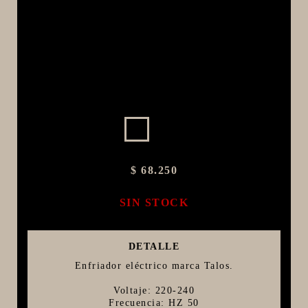
MACERACIÓN Y FILTRADO
FERMENTACIÓN Y MADURADO
COCCIÓN Y MEDICIÓN
CONEXIONES
ENVASADO
GROWLERS
DISPENSADORES DE CERVEZA
$ 68.250
**KEGLAND**
TALOS
SIN STOCK
MALTAS
KIT DE MALTAS BIRRA
DETALLE
LÚPULOS
Enfriador eléctrico marca Talos.
LEVADURAS
Voltaje: 220-240
Frecuencia: HZ 50
PRODUCTOS QUIMICOS Y ESPECIAS