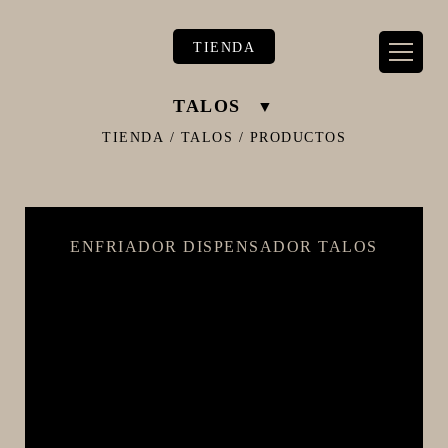
TIENDA
TALOS
TIENDA
/
TALOS
/
PRODUCTOS
** TIENDA ALIMENTARIO BY BEC**
ENFRIADOR DISPENSADOR TALOS
**PIZZA STORE**
** KIT REGALOS **
TERMOMETROS PROFESIONALES
BARRILES
EQUIPOS ELÉCTRICOS
OLLAS
CARBONATACIÓN Y OXIGENACIÓN