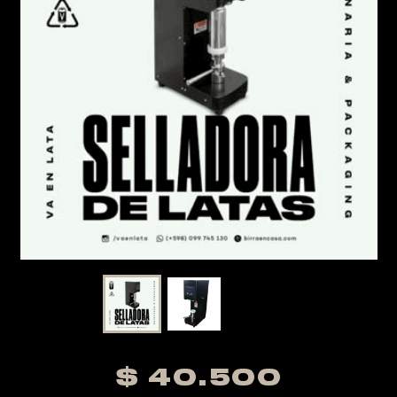
evious
$ 40.500