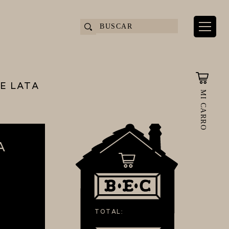
E LATA
MI CARRO
A
TOTAL: