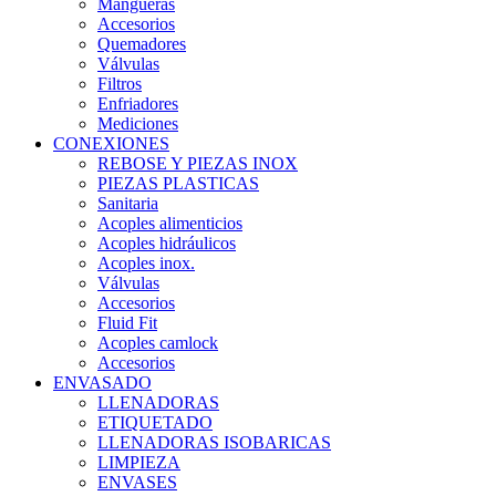
Mangueras
Accesorios
Quemadores
Válvulas
Filtros
Enfriadores
Mediciones
CONEXIONES
REBOSE Y PIEZAS INOX
PIEZAS PLASTICAS
Sanitaria
Acoples alimenticios
Acoples hidráulicos
Acoples inox.
Válvulas
Accesorios
Fluid Fit
Acoples camlock
Accesorios
ENVASADO
LLENADORAS
ETIQUETADO
LLENADORAS ISOBARICAS
LIMPIEZA
ENVASES