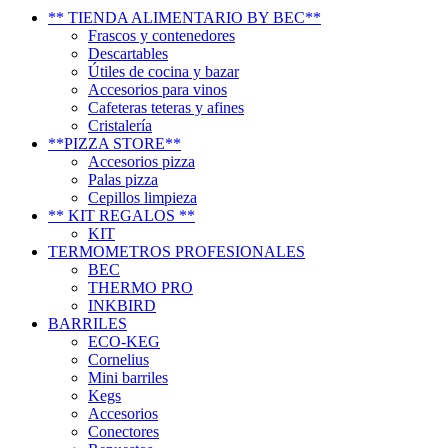
** TIENDA ALIMENTARIO BY BEC**
Frascos y contenedores
Descartables
Útiles de cocina y bazar
Accesorios para vinos
Cafeteras teteras y afines
Cristalería
**PIZZA STORE**
Accesorios pizza
Palas pizza
Cepillos limpieza
** KIT REGALOS **
KIT
TERMOMETROS PROFESIONALES
BEC
THERMO PRO
INKBIRD
BARRILES
ECO-KEG
Cornelius
Mini barriles
Kegs
Accesorios
Conectores