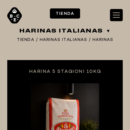
TIENDA
HARINAS ITALIANAS
TIENDA
/
HARINAS ITALIANAS
/
HARINAS
** TIENDA ALIMENTARIO BY BEC**
HARINA 5 STAGIONI 10KG
**PIZZA STORE**
** KIT REGALOS **
TERMOMETROS PROFESIONALES
BARRILES
EQUIPOS ELÉCTRICOS
OLLAS
CARBONATACIÓN Y OXIGENACIÓN