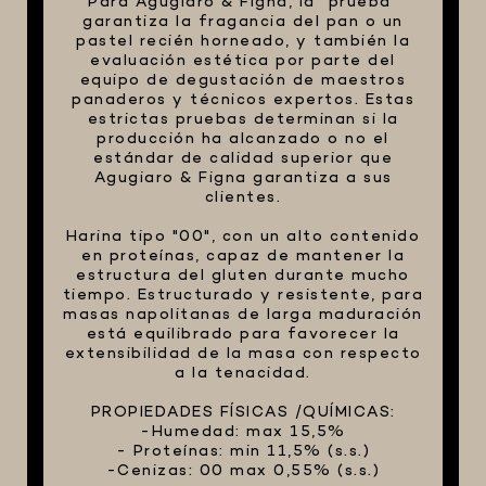
Para Agugiaro & Figna, la "prueba"
garantiza la fragancia del pan o un
pastel recién horneado, y también la
evaluación estética por parte del
equipo de degustación de maestros
panaderos y técnicos expertos. Estas
estrictas pruebas determinan si la
producción ha alcanzado o no el
estándar de calidad superior que
Agugiaro & Figna garantiza a sus
clientes.
Harina tipo "00", con un alto contenido
en proteínas, capaz de mantener la
estructura del gluten durante mucho
tiempo. Estructurado y resistente, para
masas napolitanas de larga maduración
está equilibrado para favorecer la
extensibilidad de la masa con respecto
a la tenacidad.
PROPIEDADES FÍSICAS /QUÍMICAS:
-Humedad: max 15,5%
- Proteínas: min 11,5% (s.s.)
-Cenizas: 00 max 0,55% (s.s.)