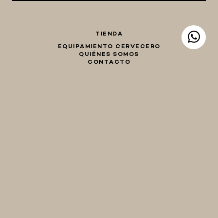
TIENDA
EQUIPAMIENTO CERVECERO
QUIÉNES SOMOS
CONTACTO
Whatsapp
Facebook
Instagram
TIENDA
hola@birraencasa.com
MI CARRO
Guaná 2046
CP 11200
Montevideo, Uruguay