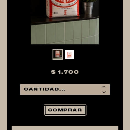
MACERACIÓN Y FILTRADO
FERMENTACIÓN Y MADURADO
COCCIÓN Y MEDICIÓN
CONEXIONES
ENVASADO
GROWLERS
DISPENSADORES DE CERVEZA
$ 1.700
**KEGLAND**
TALOS
MALTAS
KIT DE MALTAS BIRRA
COMPRAR
LÚPULOS
LEVADURAS
PRODUCTOS QUIMICOS Y ESPECIAS