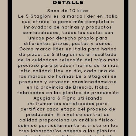
DETALLE
FIVE STAR U.S.A
Saco de 10 kilos
Le 5 Stagioni es la marca líder en Italia
HORNOS PORTÁTILES PIZZA
que ofrece la gama más completa e
NAPOLETANA
innovadora de harinas y productos
semiacabados, todos los cuales son
MASA MADRE
únicos por derecho propio para
HARINAS ITALIANAS
diferentes pizzas, pastas y panes.
Como marca líder en Italia para harina
HARINAS ARGENTINAS
de pizza, Le 5 Stagioni es el resultado
de la cuidadosa selección del trigo más
CAFETERAS Y AFINES
precioso para producir harina de la más
alta calidad. Hoy en día, cada una de
CAFÉ
las marcas de harinas Le 5 Stagioni se
producen y envasan apasionadamente
PARRILLA
en la provincia de Brescia, Italia,
MERCHANDISING
fabricados en las plantas de producción
Agugiaro & Figna utilizando
instrumentos sofisticados para
certificar cada etapa del proceso de
producción. El nivel de control de
calidad proporciona un análisis físico-
químico particularmente estricto en los
tres laboratorios anexos a las plantas.